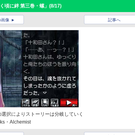
く頃に絆 第三巻・螺」
(8/17)
の画像
記事へ
の選択によりストーリーは分岐していく
ks・Alchemist