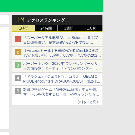
アクセスランキング
1時間
24時間
1週間
1カ月
「スーパーリアル麻雀 Venus Returns」8月27
日に発売決定。脱衣麻雀が3D×VRで復活
発売から2週間は20%オフになるセールが実施
【Amazonセール】REGZAの4K Mini LED液晶
TVがお買い得。55V型、65V型、75V型の2026
年モデルがラインナップ
バーガーキング、2026年“ワンパウンダーシリ
ーズ”第3弾「ダーティ ザ・ワンパウンダー」を
8月7日発売
「ドラクエ」×ジェラピケ、コラボ「GELATO
「特製ガーリックマヨソース」を使用した超大
PIQUE encounters DRAGON QUEST」第2弾が
型チーズバーガー
本日発売
対戦型格闘ゲーム「MARVEL闘魂」本日発売。
アイスカップに入ったスライムやわたぼう、ベ
マーベルを代表するヒーローやヴィランたちが
ビーサタンなどがオリジナルアートで登場
登場
もっと見る
「GUILTY GEAR」などの格ゲーを手掛けるア
ークシステムワークスが開発