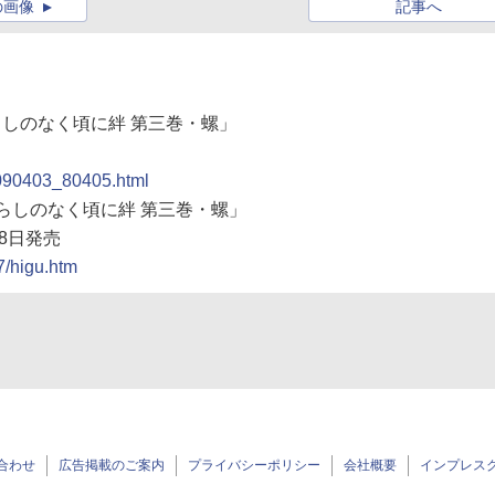
の画像
記事へ
らしのなく頃に絆 第三巻・螺」
0090403_80405.html
ぐらしのなく頃に絆 第三巻・螺」
8日発売
7/higu.htm
合わせ
広告掲載のご案内
プライバシーポリシー
会社概要
インプレス