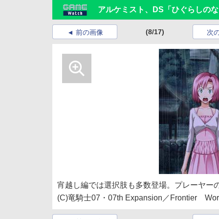
アルケミスト、DS「ひぐらしのな
(8/17)
前の画像
次
宵越し編では選択肢も多数登場。プレーヤー
(C)竜騎士07・07th Expansion／Frontier Wor