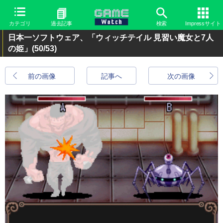
カテゴリ
過去記事
検索
Impressサイト
日本一ソフトウェア、「ウィッチテイル 見習い魔女と7人
の姫」
(50/53)
前の画像
記事へ
次の画像