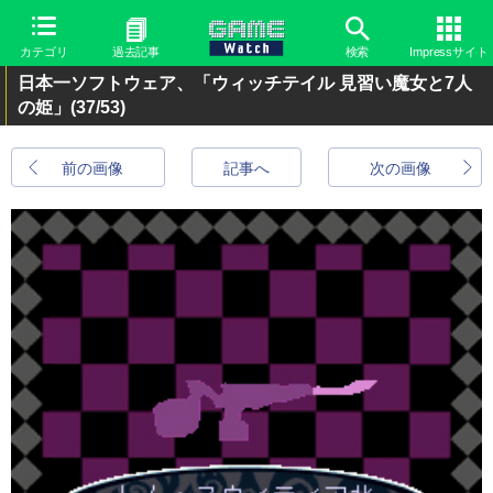
カテゴリ
過去記事
検索
Impressサイト
日本一ソフトウェア、「ウィッチテイル 見習い魔女と7人
の姫」
(37/53)
前の画像
記事へ
次の画像