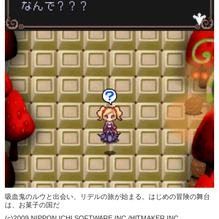
吸血鬼のルウと出会い、リデルの旅が始まる。はじめの冒険の舞台
は、お菓子の国だ
(c)2009 NIPPON ICHI SOFTWARE INC./HITMAKER,INC.