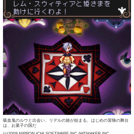
吸血鬼のルウと出会い、リデルの旅が始まる。はじめの冒険の舞台
は、お菓子の国だ
(c)2009 NIPPON ICHI SOFTWARE INC./HITMAKER,INC.