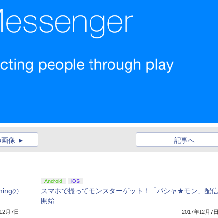
の画像
記事へ
Android
iOS
mingの
スマホで撮ってモンスターゲット！「パシャ★モン」配信
開始
年12月7日
2017年12月7