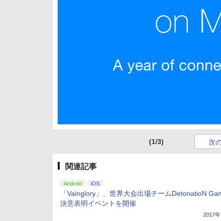
(1/3)
次
関連記事
Android
iOS
「Vainglory」、世界大会出場チームDetonatioN Ga
決意表明イベントを開催
2017