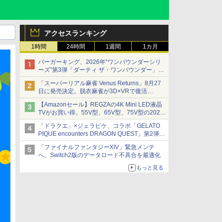
アクセスランキング
1時間
24時間
1週間
1カ月
バーガーキング、2026年“ワンパウンダーシリ
ーズ”第3弾「ダーティ ザ・ワンパウンダー」を
8月7日発売
「スーパーリアル麻雀 Venus Returns」8月27
「特製ガーリックマヨソース」を使用した超大
日に発売決定。脱衣麻雀が3D×VRで復活
型チーズバーガー
発売から2週間は20%オフになるセールが実施
【Amazonセール】REGZAの4K Mini LED液晶
TVがお買い得。55V型、65V型、75V型の2026
年モデルがラインナップ
「ドラクエ」×ジェラピケ、コラボ「GELATO
PIQUE encounters DRAGON QUEST」第2弾が
本日発売
「ファイナルファンタジーXIV」緊急メンテ
アイスカップに入ったスライムやわたぼう、ベ
へ。Switch2版のデータロード不具合を最適化
ビーサタンなどがオリジナルアートで登場
もっと見る