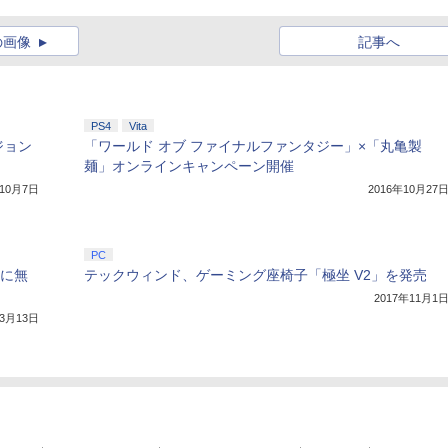
の画像
記事へ
PS4
Vita
ジョン
「ワールド オブ ファイナルファンタジー」×「丸亀製
麺」オンラインキャンペーン開催
年10月7日
2016年10月27
PC
日に無
テックウィンド、ゲーミング座椅子「極坐 V2」を発売
2017年11月1
年3月13日