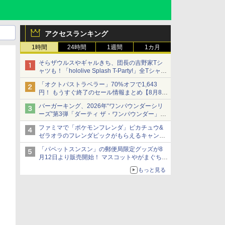
アクセスランキング
1時間
24時間
1週間
1カ月
そらザウルスやギャルきち、団長の吉野家Tシ
ャツも！「hololive Splash T-Party!」全Tシャツ
ラインナップ公開＆オンライン販売開始
「オクトパストラベラー」70%オフで1,643
円！ もうすぐ終了のセール情報まとめ【8月8日
更新】
バーガーキング、2026年“ワンパウンダーシリ
ニンテンドーeショップでは「大神 絶景版」が
ーズ”第3弾「ダーティ ザ・ワンパウンダー」を
67%オフで990円
8月7日発売
ファミマで「ポケモンフレンダ」ピカチュウ&
「特製ガーリックマヨソース」を使用した超大
ゼラオラのフレンダピックがもらえるキャンペ
型チーズバーガー
ーン開催！
「パペットスンスン」の郵便局限定グッズが8
月12日より販売開始！ マスコットやがまぐち、
レターセットなどが登場
もっと見る