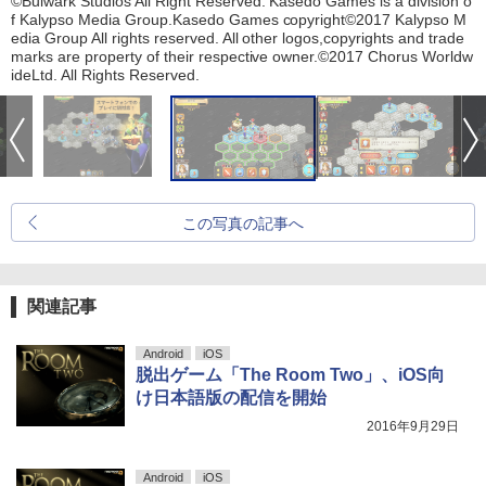
©Bulwark Studios All Right Reserved. Kasedo Games is a division o
f Kalypso Media Group.Kasedo Games copyright©2017 Kalypso M
edia Group All rights reserved. All other logos,copyrights and trade
marks are property of their respective owner.©2017 Chorus Worldw
ideLtd. All Rights Reserved.
この写真の記事へ
関連記事
Android
iOS
脱出ゲーム「The Room Two」、iOS向
け日本語版の配信を開始
2016年9月29日
Android
iOS