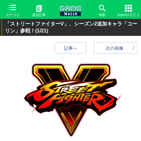
カテゴリ
過去記事
検索
Impressサイト
「ストリートファイターV」、シーズン2追加キャラ「コー
リン」参戦！
(1/21)
記事へ
次の画像