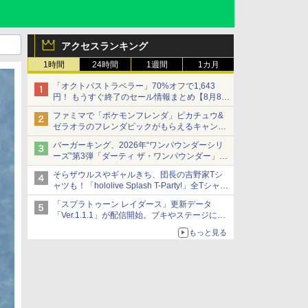
アクセスランキング
1時間
24時間
1週間
1カ月
「オクトパストラベラー」70%オフで1,643
円！ もうすぐ終了のセール情報まとめ【8月8日
更新】
ファミマで「ポケモンフレンダ」ピカチュウ&
ニンテンドーeショップでは「大神 絶景版」が
ゼラオラのフレンダピックがもらえるキャンペ
67%オフで990円
ーン開催！
バーガーキング、2026年“ワンパウンダーシリ
ーズ”第3弾「ダーティ ザ・ワンパウンダー」を
8月7日発売
そらザウルスやギャルきち、団長の吉野家Tシ
「特製ガーリックマヨソース」を使用した超大
ャツも！「hololive Splash T-Party!」全Tシャツ
型チーズバーガー
ラインナップ公開＆オンライン販売開始
「スプラトゥーン レイダース」更新データ
「Ver.1.1.1」が配信開始。ブキやステージに関
する不具合を修正
もっと見る