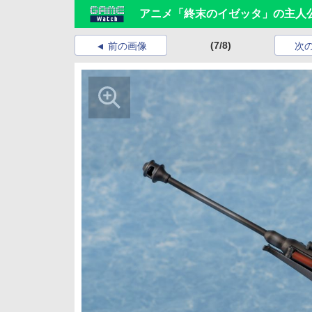
アニメ「終末のイゼッタ」の主人公
(7/8)
前の画像
次