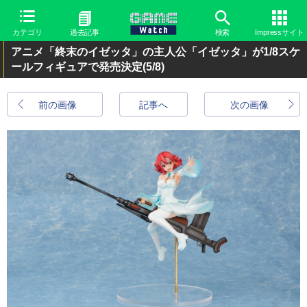
カテゴリ
過去記事
検索
Impressサイト
アニメ「終末のイゼッタ」の主人公「イゼッタ」が1/8スケ
ールフィギュアで発売決定
(5/8)
前の画像
記事へ
次の画像