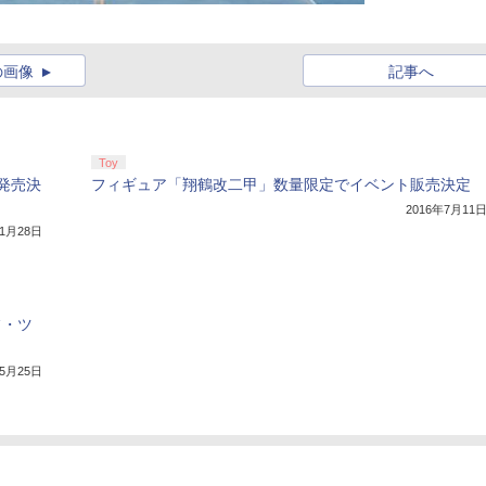
の画像
記事へ
Toy
発売決
フィギュア「翔鶴改二甲」数量限定でイベント販売決定
2016年7月11
11月28日
フ・ツ
年5月25日