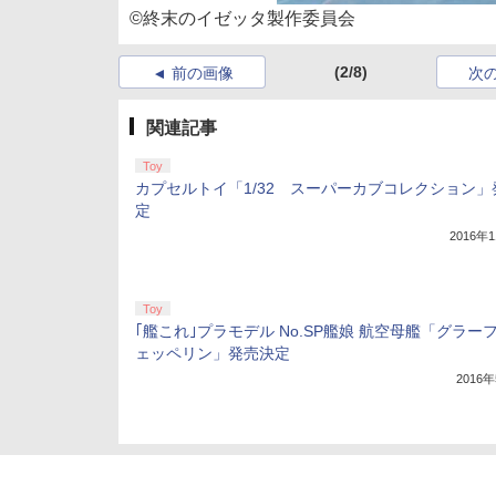
©終末のイゼッタ製作委員会
(2/8)
前の画像
次
関連記事
Toy
カプセルトイ「1/32 スーパーカブコレクション」
定
2016年
Toy
｢艦これ｣プラモデル No.SP艦娘 航空母艦「グラー
ェッペリン」発売決定
2016