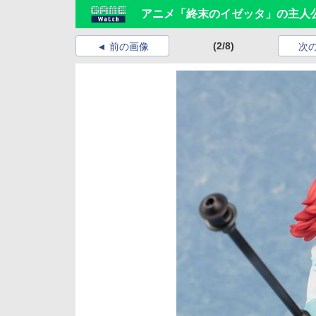
アニメ「終末のイゼッタ」の主人公
(2/8)
前の画像
次