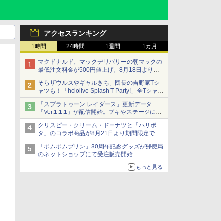
アクセスランキング
1時間
24時間
1週間
1カ月
マクドナルド、マックデリバリーの朝マックの
最低注文料金が500円値上げ。8月18日より
1,500円から受付
そらザウルスやギャルきち、団長の吉野家Tシ
ャツも！「hololive Splash T-Party!」全Tシャツ
ラインナップ公開＆オンライン販売開始
「スプラトゥーン レイダース」更新データ
「Ver.1.1.1」が配信開始。ブキやステージに関
する不具合を修正
クリスピー・クリーム・ドーナツと「ハリポ
タ」のコラボ商品が8月21日より期間限定で発
売
「ポムポムプリン」30周年記念グッズが郵便局
組分け帽子ドーナツなど見た目も楽しい商品が
のネットショップにて受注販売開始
登場
「おもちもちもちクッション」など今年だけの
もっと見る
限定商品が登場