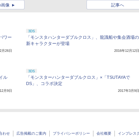
の画像
記事へ
3DS
パワー
「モンスタハンターダブルクロス」、龍識船や集会酒場の
新キャラクターが登場
12月26日
2016年12月12
3DS
イル
「モンスターハンターダブルクロス」×「TSUTAYAで
DS」、コラボ決定
年12月9日
2017年3月9
合わせ
広告掲載のご案内
プライバシーポリシー
会社概要
インプレス