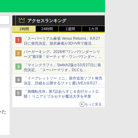
アクセスランキング
1時間
24時間
1週間
1カ月
「スーパーリアル麻雀 Venus Returns」8月27
日に発売決定。脱衣麻雀が3D×VRで復活
発売から2週間は20%オフになるセールが実施
バーガーキング、2026年“ワンパウンダーシリ
ーズ”第3弾「ダーティ ザ・ワンパウンダー」を
8月7日発売
「マインクラフト」Switch2版が10月27日に発
「特製ガーリックマヨソース」を使用した超大
売決定。「スーパーマリオ」DLCも
型チーズバーガー
Switch版からのアップグレードも可能に
「イーグレットツー ミニ」新作追加ソフト発売
決定。詳細を公開するファミ通LIVEが8月27日
20時から配信
「無職転生III」第7話あらすじ＆先行カット公
シリーズ累計100タイトルへ
開！ リニアとプルセナが魔法大学を卒業
もっと見る
いた