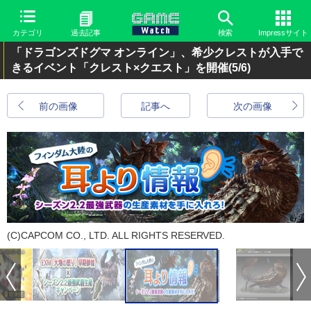
カテゴリ
過去記事
検索
Impressサイト
「ドラゴンズドグマ オンライン」、希少クレストが入手で
きるイベント「クレスト×クエスト」を開催
(5/6)
前の画像
記事へ
次の画像
(C)CAPCOM CO., LTD. ALL RIGHTS RESERVED.