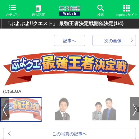
カテゴリ
過去記事
検索
Impressサイト
「ぷよぷよ!!クエスト」 最強王者決定戦開催決定
(1/4)
記事へ
次の画像
(C)SEGA
この写真の記事へ