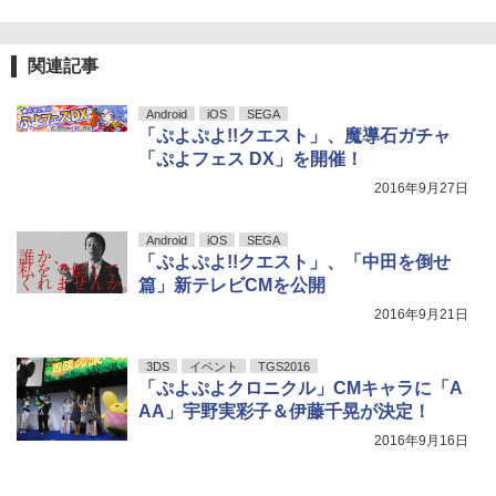
関連記事
Android
iOS
SEGA
「ぷよぷよ!!クエスト」、魔導石ガチャ
「ぷよフェス DX」を開催！
2016年9月27日
Android
iOS
SEGA
「ぷよぷよ!!クエスト」、「中田を倒せ
篇」新テレビCMを公開
2016年9月21日
3DS
イベント
TGS2016
「ぷよぷよクロニクル」CMキャラに「A
AA」宇野実彩子＆伊藤千晃が決定！
2016年9月16日