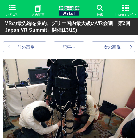
カテゴリ
過去記事
検索
Impressサイト
VRの最先端を集約、グリー国内最大級のVR会議「第2回
Japan VR Summit」開催
(13/19)
前の画像
記事へ
次の画像