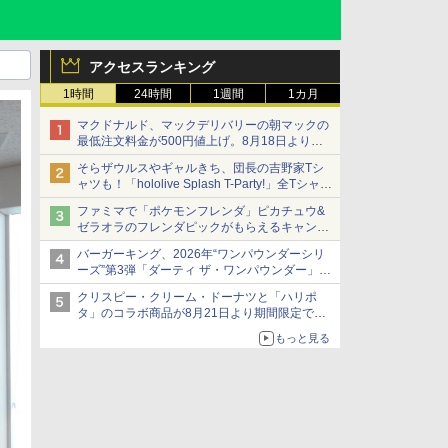
アクセスランキング
1時間
24時間
1週間
1カ月
マクドナルド、マックデリバリーの朝マックの
最低注文料金が500円値上げ。8月18日より
1,500円から受付
そらザウルスやギャルきち、団長の吉野家Tシ
ャツも！「hololive Splash T-Party!」全Tシャツ
ラインナップ公開＆オンライン販売開始
ファミマで「ポケモンフレンダ」ピカチュウ&
ゼラオラのフレンダピックがもらえるキャンペ
ーン開催！
バーガーキング、2026年“ワンパウンダーシリ
ーズ”第3弾「ダーティ ザ・ワンパウンダー」を
8月7日発売
クリスピー・クリーム・ドーナツと「ハリポ
「特製ガーリックマヨソース」を使用した超大
タ」のコラボ商品が8月21日より期間限定で発
型チーズバーガー
売
もっと見る
組分け帽子ドーナツなど見た目も楽しい商品が
登場