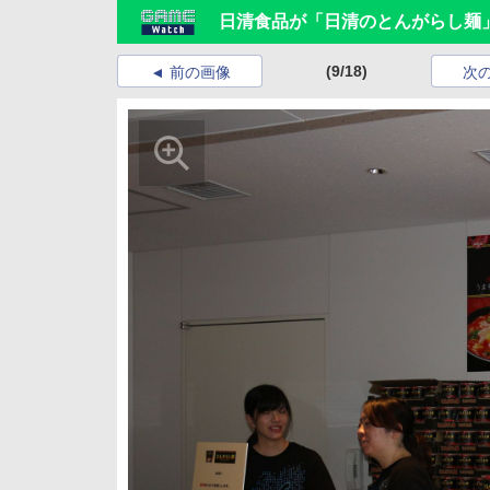
日清食品が「日清のとんがらし麺」で
(9/18)
前の画像
次