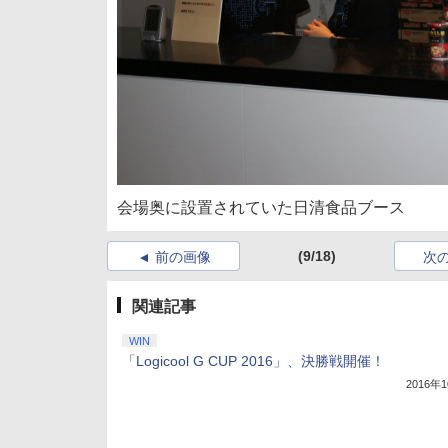
会場奥に設置されていた日清食品ブース
(9/18)
前の画像
次
関連記事
WIN
「Logicool G CUP 2016」、決勝戦開催！
2016年