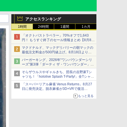
アクセスランキング
1時間
24時間
1週間
1カ月
「オクトパストラベラー」70%オフで1,643
円！ もうすぐ終了のセール情報まとめ【8月8日
更新】
マクドナルド、マックデリバリーの朝マックの
ニンテンドーeショップでは「大神 絶景版」が
最低注文料金が500円値上げ。8月18日より
67%オフで990円
1,500円から受付
バーガーキング、2026年“ワンパウンダーシリ
ーズ”第3弾「ダーティ ザ・ワンパウンダー」を
8月7日発売
そらザウルスやギャルきち、団長の吉野家Tシ
「特製ガーリックマヨソース」を使用した超大
ャツも！「hololive Splash T-Party!」全Tシャツ
型チーズバーガー
ラインナップ公開＆オンライン販売開始
「スーパーリアル麻雀 Venus Returns」8月27
日に発売決定。脱衣麻雀が3D×VRで復活
発売から2週間は20%オフになるセールが実施
もっと見る