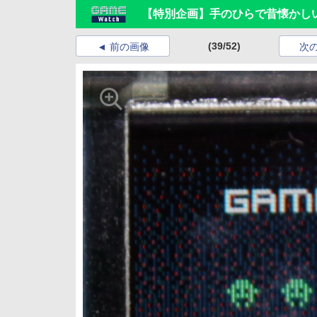
【特別企画】手のひらで昔懐かしいア
(39/52)
前の画像
次