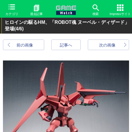
カテゴリ
過去記事
検索
Impressサイト
ヒロインの駆るHM、「ROBOT魂 ヌーベル・ディザード」
登場
(4/6)
前の画像
記事へ
次の画像