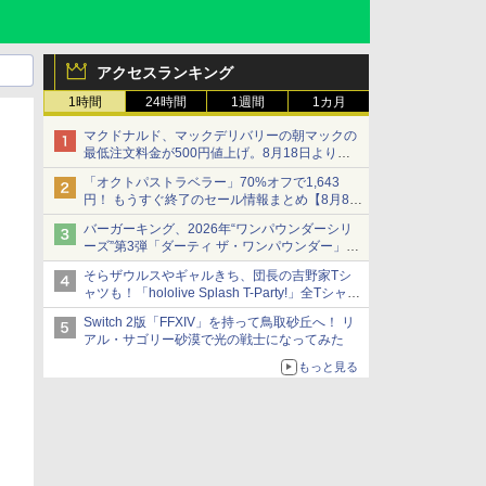
アクセスランキング
1時間
24時間
1週間
1カ月
マクドナルド、マックデリバリーの朝マックの
最低注文料金が500円値上げ。8月18日より
1,500円から受付
「オクトパストラベラー」70%オフで1,643
円！ もうすぐ終了のセール情報まとめ【8月8日
更新】
バーガーキング、2026年“ワンパウンダーシリ
ニンテンドーeショップでは「大神 絶景版」が
ーズ”第3弾「ダーティ ザ・ワンパウンダー」を
67%オフで990円
8月7日発売
そらザウルスやギャルきち、団長の吉野家Tシ
「特製ガーリックマヨソース」を使用した超大
ャツも！「hololive Splash T-Party!」全Tシャツ
型チーズバーガー
ラインナップ公開＆オンライン販売開始
Switch 2版「FFXIV」を持って鳥取砂丘へ！ リ
アル・サゴリー砂漠で光の戦士になってみた
もっと見る