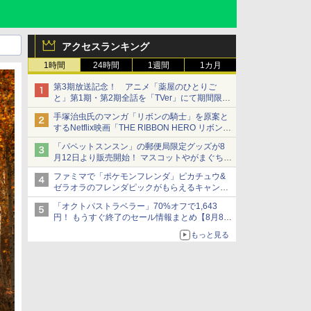
アクセスランキング
1時間
24時間
1週間
1カ月
第3期放送記念！ アニメ「薬屋のひとりご
と」第1期・第2期全話を「TVer」にて期間限定
で順次無料配信開始
手塚治虫氏のマンガ「リボンの騎士」を原案と
するNetflix映画「THE RIBBON HERO リボンヒ
ーロー」本日配信開始
「パペットスンスン」の郵便局限定グッズが8
月12日より販売開始！ マスコットやがまぐち、
レターセットなどが登場
ファミマで「ポケモンフレンダ」ピカチュウ&
ゼラオラのフレンダピックがもらえるキャンペ
ーン開催！
「オクトパストラベラー」70%オフで1,643
円！ もうすぐ終了のセール情報まとめ【8月8日
更新】
もっと見る
ニンテンドーeショップでは「大神 絶景版」が
67%オフで990円