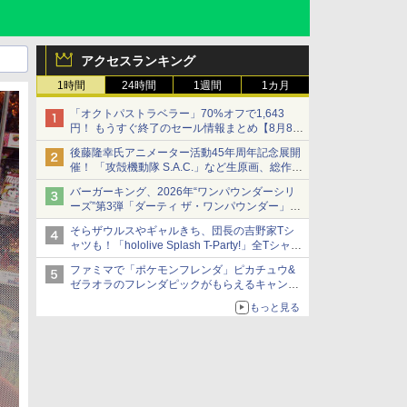
アクセスランキング
1時間
24時間
1週間
1カ月
「オクトパストラベラー」70%オフで1,643
円！ もうすぐ終了のセール情報まとめ【8月8日
更新】
後藤隆幸氏アニメーター活動45年周年記念展開
ニンテンドーeショップでは「大神 絶景版」が
催！ 「攻殻機動隊 S.A.C.」など生原画、総作画
67%オフで990円
監督修正が展示
バーガーキング、2026年“ワンパウンダーシリ
ーズ”第3弾「ダーティ ザ・ワンパウンダー」を
8月7日発売
そらザウルスやギャルきち、団長の吉野家Tシ
「特製ガーリックマヨソース」を使用した超大
ャツも！「hololive Splash T-Party!」全Tシャツ
型チーズバーガー
ラインナップ公開＆オンライン販売開始
ファミマで「ポケモンフレンダ」ピカチュウ&
ゼラオラのフレンダピックがもらえるキャンペ
ーン開催！
もっと見る