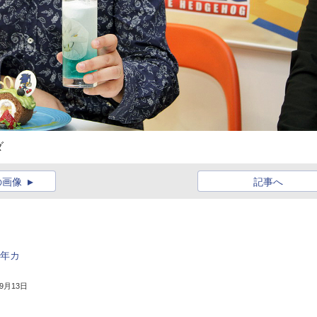
ダ
の画像
記事へ
周年カ
年9月13日