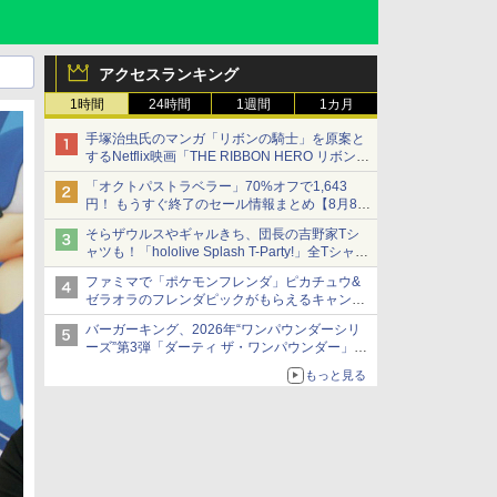
アクセスランキング
1時間
24時間
1週間
1カ月
手塚治虫氏のマンガ「リボンの騎士」を原案と
するNetflix映画「THE RIBBON HERO リボンヒ
ーロー」本日配信開始
「オクトパストラベラー」70%オフで1,643
円！ もうすぐ終了のセール情報まとめ【8月8日
更新】
そらザウルスやギャルきち、団長の吉野家Tシ
ニンテンドーeショップでは「大神 絶景版」が
ャツも！「hololive Splash T-Party!」全Tシャツ
67%オフで990円
ラインナップ公開＆オンライン販売開始
ファミマで「ポケモンフレンダ」ピカチュウ&
ゼラオラのフレンダピックがもらえるキャンペ
ーン開催！
バーガーキング、2026年“ワンパウンダーシリ
ーズ”第3弾「ダーティ ザ・ワンパウンダー」を
8月7日発売
もっと見る
「特製ガーリックマヨソース」を使用した超大
型チーズバーガー