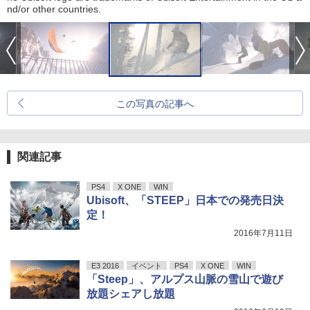
nd/or other countries.
この写真の記事へ
関連記事
PS4
X ONE
WIN
Ubisoft、「STEEP」日本での発売日決
定！
2016年7月11日
E3 2016
イベント
PS4
X ONE
WIN
「Steep」、アルプス山脈の雪山で遊び
放題シェアし放題