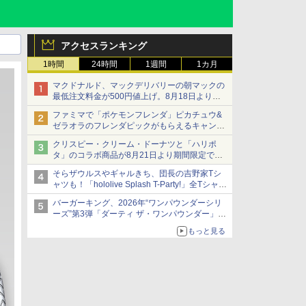
アクセスランキング
1時間
24時間
1週間
1カ月
マクドナルド、マックデリバリーの朝マックの
最低注文料金が500円値上げ。8月18日より
1,500円から受付
ファミマで「ポケモンフレンダ」ピカチュウ&
ゼラオラのフレンダピックがもらえるキャンペ
ーン開催！
クリスピー・クリーム・ドーナツと「ハリポ
タ」のコラボ商品が8月21日より期間限定で発
売
そらザウルスやギャルきち、団長の吉野家Tシ
組分け帽子ドーナツなど見た目も楽しい商品が
ャツも！「hololive Splash T-Party!」全Tシャツ
登場
ラインナップ公開＆オンライン販売開始
バーガーキング、2026年“ワンパウンダーシリ
ーズ”第3弾「ダーティ ザ・ワンパウンダー」を
8月7日発売
もっと見る
「特製ガーリックマヨソース」を使用した超大
型チーズバーガー