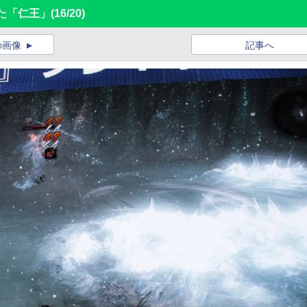
た「仁王」
(16/20)
の画像
記事へ