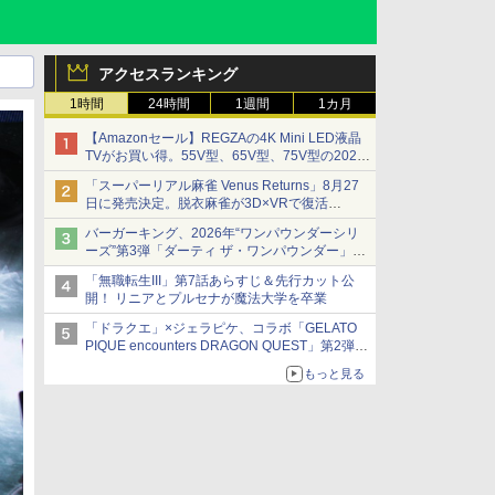
アクセスランキング
1時間
24時間
1週間
1カ月
【Amazonセール】REGZAの4K Mini LED液晶
TVがお買い得。55V型、65V型、75V型の2026
年モデルがラインナップ
「スーパーリアル麻雀 Venus Returns」8月27
日に発売決定。脱衣麻雀が3D×VRで復活
発売から2週間は20%オフになるセールが実施
バーガーキング、2026年“ワンパウンダーシリ
ーズ”第3弾「ダーティ ザ・ワンパウンダー」を
8月7日発売
「無職転生III」第7話あらすじ＆先行カット公
「特製ガーリックマヨソース」を使用した超大
開！ リニアとプルセナが魔法大学を卒業
型チーズバーガー
「ドラクエ」×ジェラピケ、コラボ「GELATO
PIQUE encounters DRAGON QUEST」第2弾が
本日発売
もっと見る
アイスカップに入ったスライムやわたぼう、ベ
ビーサタンなどがオリジナルアートで登場