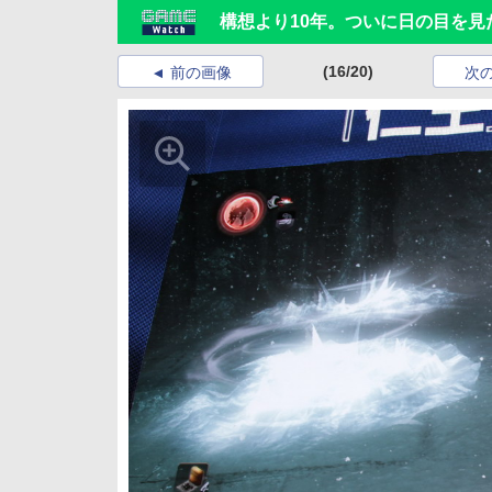
構想より10年。ついに日の目を見
(16/20)
前の画像
次