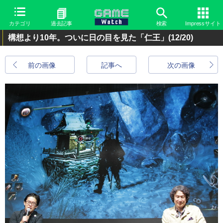
カテゴリ
過去記事
検索
Impressサイト
構想より10年。ついに日の目を見た「仁王」
(12/20)
前の画像
記事へ
次の画像