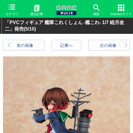
カテゴリ
過去記事
検索
Impressサイト
「PVCフィギュア 艦隊これくしょん -艦これ- 1/7 睦月改
二」発売
(5/10)
前の画像
記事へ
次の画像