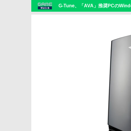
G-Tune、「AVA」推奨PCのWin