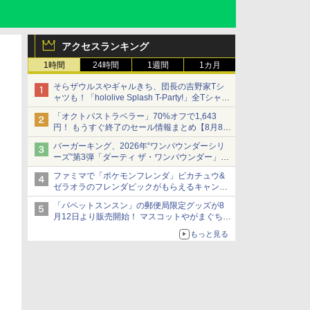
アクセスランキング
1時間
24時間
1週間
1カ月
そらザウルスやギャルきち、団長の吉野家Tシ
ャツも！「hololive Splash T-Party!」全Tシャツ
ラインナップ公開＆オンライン販売開始
「オクトパストラベラー」70%オフで1,643
円！ もうすぐ終了のセール情報まとめ【8月8日
更新】
バーガーキング、2026年“ワンパウンダーシリ
ニンテンドーeショップでは「大神 絶景版」が
ーズ”第3弾「ダーティ ザ・ワンパウンダー」を
67%オフで990円
8月7日発売
ファミマで「ポケモンフレンダ」ピカチュウ&
「特製ガーリックマヨソース」を使用した超大
ゼラオラのフレンダピックがもらえるキャンペ
型チーズバーガー
ーン開催！
「パペットスンスン」の郵便局限定グッズが8
月12日より販売開始！ マスコットやがまぐち、
レターセットなどが登場
もっと見る