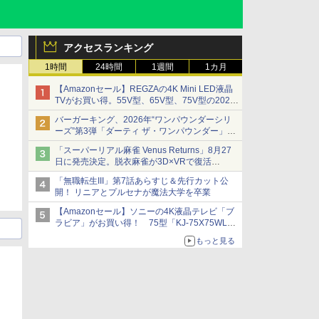
アクセスランキング
1時間
24時間
1週間
1カ月
【Amazonセール】REGZAの4K Mini LED液晶
TVがお買い得。55V型、65V型、75V型の2026
年モデルがラインナップ
バーガーキング、2026年“ワンパウンダーシリ
ーズ”第3弾「ダーティ ザ・ワンパウンダー」を
8月7日発売
「スーパーリアル麻雀 Venus Returns」8月27
「特製ガーリックマヨソース」を使用した超大
日に発売決定。脱衣麻雀が3D×VRで復活
型チーズバーガー
発売から2週間は20%オフになるセールが実施
「無職転生III」第7話あらすじ＆先行カット公
開！ リニアとプルセナが魔法大学を卒業
【Amazonセール】ソニーの4K液晶テレビ「ブ
ラビア」がお買い得！ 75型「KJ-75X75WL」
などラインナップ
もっと見る