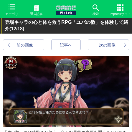
カテゴリ
過去記事
検索
Impressサイト
登場キャラの心と体を救うRPG「ユバの徽」を体験して紹
介
(12/18)
前の画像
記事へ
次の画像