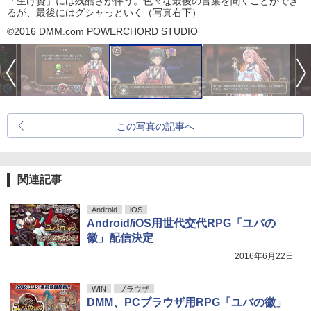
「生け贄」には残酷さが伴う。色々な最後の言葉を聞くことができ
るが、最後にはグシャっといく（写真右下）
©2016 DMM.com POWERCHORD STUDIO
この写真の記事へ
関連記事
Android
iOS
Android/iOS用世代交代RPG「ユバの
徽」配信決定
2016年6月22日
WIN
ブラウザ
DMM、PCブラウザ用RPG「ユバの徽」