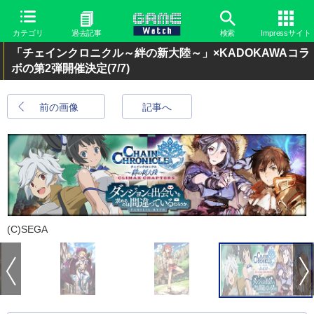
カテゴリ
過去記事
検索
Impressサイト
「チェインクロニクル～絆の新大陸～」×KADOKAWAコラ
ボの第2弾開催決定
(7/7)
前の画像
記事へ
(C)SEGA