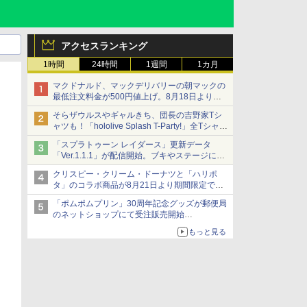
アクセスランキング
1時間
24時間
1週間
1カ月
マクドナルド、マックデリバリーの朝マックの
最低注文料金が500円値上げ。8月18日より
1,500円から受付
そらザウルスやギャルきち、団長の吉野家Tシ
ャツも！「hololive Splash T-Party!」全Tシャツ
ラインナップ公開＆オンライン販売開始
「スプラトゥーン レイダース」更新データ
「Ver.1.1.1」が配信開始。ブキやステージに関
する不具合を修正
クリスピー・クリーム・ドーナツと「ハリポ
タ」のコラボ商品が8月21日より期間限定で発
売
「ポムポムプリン」30周年記念グッズが郵便局
組分け帽子ドーナツなど見た目も楽しい商品が
のネットショップにて受注販売開始
登場
「おもちもちもちクッション」など今年だけの
もっと見る
限定商品が登場