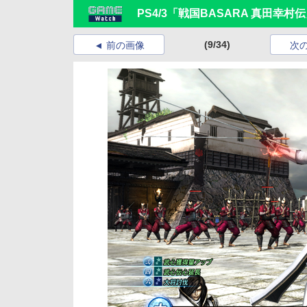
PS4/3「戦国BASARA 真田幸
(9/34)
前の画像
次