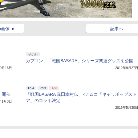
の画像
記事へ
その他
カプコン、「戦国BASARA」シリーズ関連グッズを公開
10月16日
2012年9月27
PS4
PS3
Toy
」開催
「戦国BASARA 真田幸村伝」×ナムコ「キャラポップスト
ア」のコラボ決定
1年1月3日
2016年5月30