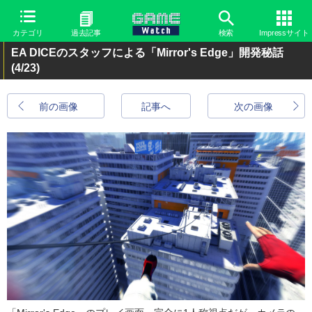
カテゴリ
過去記事
検索
Impressサイト
EA DICEのスタッフによる「Mirror's Edge」開発秘話
(4/23)
前の画像
記事へ
次の画像