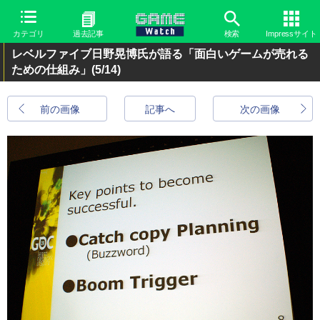
カテゴリ
過去記事
検索
Impressサイト
レベルファイブ日野晃博氏が語る「面白いゲームが売れる
ための仕組み」
(5/14)
前の画像
記事へ
次の画像