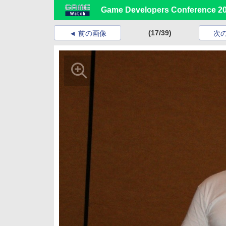
Game Developers Conference
(17/39)
前の画像
次