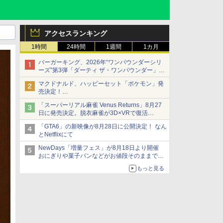
アクセスランキング
1時間
24時間
1週間
1カ月
バーガーキング、2026年“ワンパウンダーシリ
ーズ”第3弾「ダーティ ザ・ワンパウンダー」を
8月7日発売
マクドナルド、ハッピーセット「ポケモン」発
「特製ガーリックマヨソース」を使用した超大
売決定！
型チーズバーガー
ポケモン30周年記念で30匹が大集合
「スーパーリアル麻雀 Venus Returns」8月27
日に発売決定。脱衣麻雀が3D×VRで復活
発売から2週間は20%オフになるセールが実施
「GTA6」の新映像が8月28日に公開決定！ なん
とNetflixにて
NewDays「増量フェス」が8月18日より開催
おにぎりや菓子パンなどがお値段そのままで最
大50%増量！
もっと見る