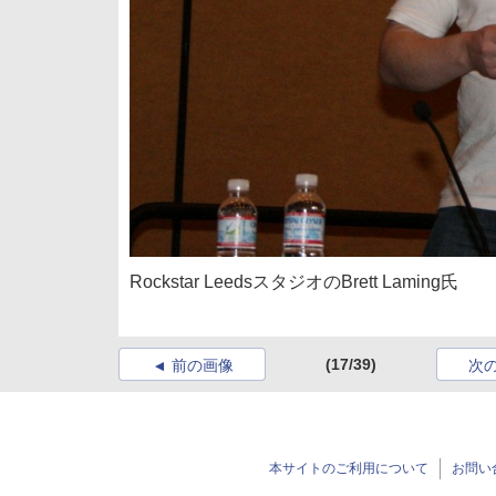
Rockstar LeedsスタジオのBrett Laming氏
(17/39)
前の画像
次
本サイトのご利用について
お問い