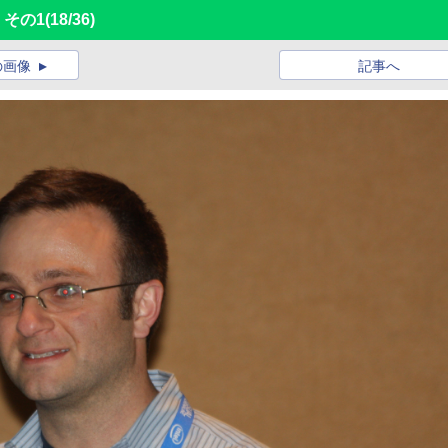
ト その1
(18/36)
の画像
記事へ