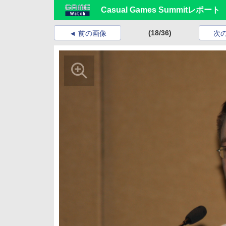
Casual Games Summitレポー
(18/36)
前の画像
次