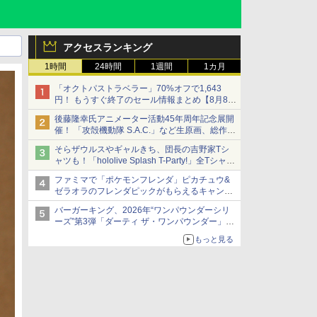
アクセスランキング
1時間
24時間
1週間
1カ月
「オクトパストラベラー」70%オフで1,643
円！ もうすぐ終了のセール情報まとめ【8月8日
更新】
後藤隆幸氏アニメーター活動45年周年記念展開
ニンテンドーeショップでは「大神 絶景版」が
催！ 「攻殻機動隊 S.A.C.」など生原画、総作画
67%オフで990円
監督修正が展示
そらザウルスやギャルきち、団長の吉野家Tシ
ャツも！「hololive Splash T-Party!」全Tシャツ
ラインナップ公開＆オンライン販売開始
ファミマで「ポケモンフレンダ」ピカチュウ&
ゼラオラのフレンダピックがもらえるキャンペ
ーン開催！
バーガーキング、2026年“ワンパウンダーシリ
ーズ”第3弾「ダーティ ザ・ワンパウンダー」を
8月7日発売
もっと見る
「特製ガーリックマヨソース」を使用した超大
型チーズバーガー