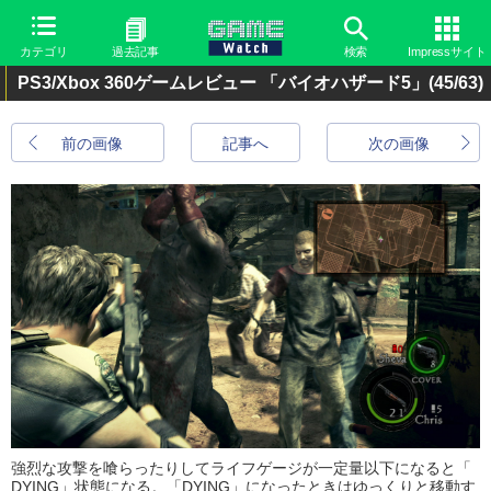
カテゴリ
過去記事
検索
Impressサイト
PS3/Xbox 360ゲームレビュー 「バイオハザード5」
(45/63)
前の画像
記事へ
次の画像
強烈な攻撃を喰らったりしてライ
フゲージが一定量以下になると「
DYING」状態になる。「DY
ING」になったときはゆっくり
と移動す