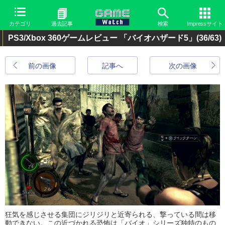
カテゴリ
過去記事
検索
Impressサイト
PS3/Xbox 360ゲームレビュー 「バイオハザード5」
(36/63)
前の画像
記事へ
次の画像
狂気を感じさせる集団にジリジリ
と近寄られる、撃っている間は移
動できない。この近づかれる恐怖
は「バイオ」シリーズ独特のもの