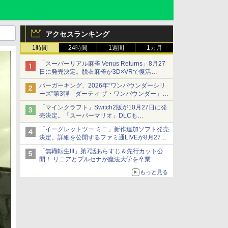
アクセスランキング
1時間
24時間
1週間
1カ月
「スーパーリアル麻雀 Venus Returns」8月27
日に発売決定。脱衣麻雀が3D×VRで復活
発売から2週間は20%オフになるセールが実施
バーガーキング、2026年“ワンパウンダーシリ
ーズ”第3弾「ダーティ ザ・ワンパウンダー」を
8月7日発売
「マインクラフト」Switch2版が10月27日に発
「特製ガーリックマヨソース」を使用した超大
売決定。「スーパーマリオ」DLCも
型チーズバーガー
Switch版からのアップグレードも可能に
「イーグレットツー ミニ」新作追加ソフト発売
決定。詳細を公開するファミ通LIVEが8月27日
20時から配信
「無職転生III」第7話あらすじ＆先行カット公
シリーズ累計100タイトルへ
開！ リニアとプルセナが魔法大学を卒業
もっと見る