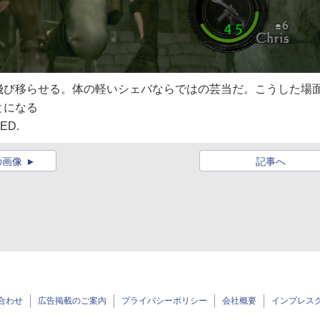
飛び移らせる。体の軽
いシェバならではの芸当だ。こう
した場
とになる
ED.
の画像
記事へ
合わせ
広告掲載のご案内
プライバシーポリシー
会社概要
インプレス