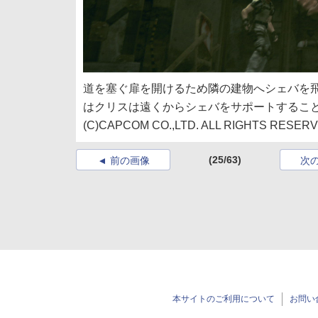
道を塞ぐ扉を開けるため隣の建物
へシェバを
はクリスは遠くからシ
ェバをサポートするこ
(C)CAPCOM CO.,LTD. ALL RIGHTS RESERV
(25/63)
前の画像
次
本サイトのご利用について
お問い