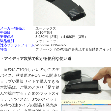
メーカー/販売元
ユーレックス
発売日
2010年6月
実売価格
3,980円（2連） / 4,980円（3連）
製品種別
フットスイッチ
対応プラットフォーム
Windows XP/Vista/7
特徴
フリーハンドのPC操作を実現する足踏みスイッ
・アイディア次第で広がる便利な使い道
最後にご紹介したいのがこのデ
バイス。秋葉原のPCゲーム関連シ
ョップや通販サイトで購入できる
本製品は、ご覧のとおり「足で踏
んで操作する」ためのフットスイ
ッチデバイスだ。3つのスイッチ
ペダル的なスイッチである
を持つ3連タイプの製品も発売さ