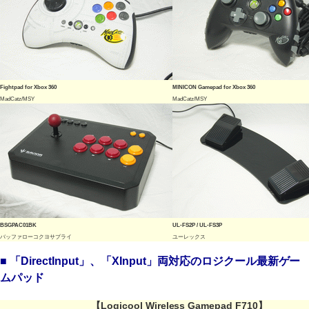
Fightpad for Xbox 360
MINICON Gamepad for Xbox 360
MadCatz/MSY
MadCatz/MSY
BSGPAC01BK
UL-FS2P / UL-FS3P
バッファローコクヨサプライ
ユーレックス
■ 「DirectInput」、「XInput」両対応のロジクール最新ゲー
ムパッド
【Logicool Wireless Gamepad F710】