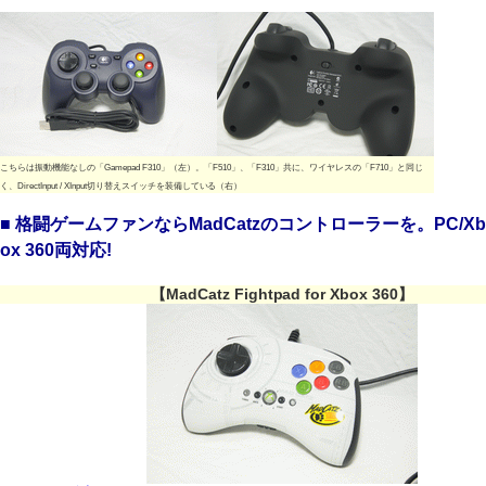
こちらは振動機能なしの「Gamepad F310」（左）。「F510」、「F310」共に、ワイヤレスの「F710」と同じ
く、DirectInput / XInput切り替えスイッチを装備している（右）
■ 格闘ゲームファンならMadCatzのコントローラーを。PC/Xb
ox 360両対応!
【MadCatz Fightpad for Xbox 360】