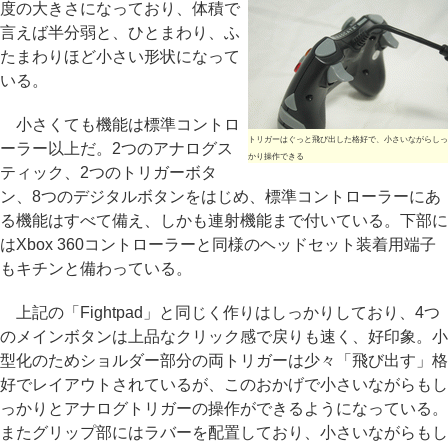
度の大きさになっており、体積で
言えば半分弱と、ひとまわり、ふ
たまわりほど小さい形状になって
いる。
小さくても機能は標準コントロ
トリガーはぐっと飛び出した格好で、小さいながらしっ
ーラー以上だ。2つのアナログス
かり操作できる
ティック、2つのトリガーボタ
ン、8つのデジタルボタンをはじめ、標準コントローラーにあ
る機能はすべて備え、しかも連射機能まで付いている。下部に
はXbox 360コントローラーと同様のヘッドセット装着用端子
もキチンと備わっている。
上記の「Fightpad」と同じく作りはしっかりしており、4つ
のメインボタンは上品なクリック感で戻りも速く、好印象。小
型化のためショルダー部分の両トリガーは少々「飛び出す」格
好でレイアウトされているが、このおかげで小さいながらもし
っかりとアナログトリガーの操作ができるようになっている。
またグリップ部にはラバーを配置しており、小さいながらもし