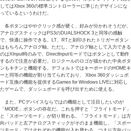
してはXbox 360の標準コントローラーに準じたデザインにな
っているというわけだ。
各ボタンはややクリック感が硬く、好みが分かれそうだが、
アナログスティックはPS3のDUALSHOCK 3と同等の感触
で、快適に操作できる。LT、RTと刻印されたトリガーボタン
はもちろんアナログ軸。ただし、アナログ軸として入力できる
のはXInput時のみで、DirectInputモードではボタンとして動作
するので注意が必要だ。ロジクールのロゴが描かれた中央ボタ
ンもキチンと機能する。デフォルトではキーボードのHOMEキ
ーと同等の機能が割り当てられており、 Xbox 360ダッシュボ
ード互換の機能を提供するGames for Windows LIVEに対応し
たゲームで、ダッシュボードを呼び出すために使える。
また、PCデバイスならではの機能として注目したいのが
「MODE」ボタンの存在だ。これを押すと「フライトモード」
と「スポーツモード」が切り替わる。「フライトモード」は方
向パッドと左アナログスティックがそのまま機能し、「スポー
ツモード」ではそれぞれの機能が入れ替わる。つまり方向パッ