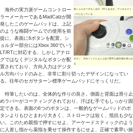
海外の実力派ゲームコントロー
両ショルダーボタンはLT、RTとあるが、デジタルスイ
ッチになっている
ラーメーカーであるMadCatzが開
発したこのゲームパッドは、上記
のような格闘ゲームでの使用を前
提に、表面に6ボタンを配置。シ
ョルダー部分にはXbox 360でいう
LT/RTに対応する、しかしアナロ
グではなくデジタルなボタンが配
ボタン、方向パッドともに上品で堅牢な操作感が得られ
る
置されており、方向入力はデジタ
ル方向パッドのみと、非常に割り切ったデザインになってい
る。往年のセガサターン標準ゲームパッドにそっくりだ。
特筆したいのは、全体的な作りの良さ。側面と背面は滑り止
めラバーがコーティングされており、汗ばむ手でもしっかり固
定できる。表面の6つのボタンは、一般的なゲームパッドのボ
タンよりもひとまわり大きく、ストロークは短く、抵抗も少な
い。このため親指で押すにせよ、アーケードスティックのよう
に人差し指から薬指を乗せて操作するにせよ、正確で素早い操