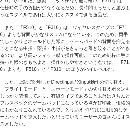
310」で210gだ。振動ユニットがなく最も軽い「F310」は、
仕様時の手の負担が少なくなるため、長時間まったりと遊ぶよ
うなスタイルであれば大いにオススメできる逸品だ。
また、「F510」と「F310」は、ワイヤレスタイプの「F71
0」よりも背面がかなりスリムになっている。このため、両手
でしっかりとホールドした際に、ゲームパッドの背面を抑える
ことになる中指・薬指・小指がをきゅっと引き絞ることができ
るので、より高いフィット感で操作可能。このため純粋に手に
持った際のきもちよさ、操作のしやすさという点では、「F71
0」よりも「F510」と「F310」のほうがハイレベルだ。
また、上記で説明したDirectInput / XInput動作の切り替え、
「フライトモード」と「スポーツモード」の切り替えボタンも
しっかり装備してあり、有線タイプであること以外はきちんと
フルスペックのゲームパッドになっている点が好印象。価格的
にもかなりこなれているので、とりあえずPC用に汎用的なゲ
ームパッドを導入したいと思っているユーザーの皆さんにオス
スメしたい。