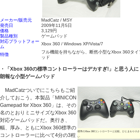
メーカー/販売元
MadCatz / MSY
発売日
2009年11月5日
価格
3,129円
製品種別
ゲームパッド
対応プラットフォー
Xbox 360 / Windows XP/Vista/7
ム
フル機能を持ちながら、断然小型なXbox 360タ
特徴
ッド
・「Xbox 360の標準コントローラーはデカすぎ!」と思う人に
朗報な小型ゲームパッド
MadCatzついでにこちらもご紹
介しておこう。本製品「MINICON
Gamepad for Xbox 360」は、その
名のとおりミニサイズなXbox 360
対応ゲームパッドだ。奥行き、
幅、厚み、ともにXbox 360標準の
標準のXbox 360コントローラーと比較。ひとまわり小さ
コントローラーに比べて4分の3程
い