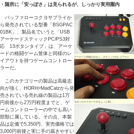
・随所に「安っぽさ」は見られるが、しっかり実用圏内
バッファローコクヨサプライか
ら発売されている型番「BSGPAC
01BK」、製品名でいうと「USB
アーケードスティックPC/PS3対
応 13ボタンタイプ」は、アーケ
ードの格闘ゲーム筐体と同様のレ
アーケード同様のボタン・スティックのレイアウト
イアウトを持つゲームコントロー
ラーだ。
このカテゴリーの製品は高級志
向が強く、HORIやMadCatzから発
売されている売れ線の製品は1万
円前後から2万円程度までと、ゲ
ボタンのストロークがちょっと長い
ームコントローラーの中でも高い
部類に属している。その点、本製
品は定価で5,350円、実売価格では
3,000円前後と実に手の届きやすい