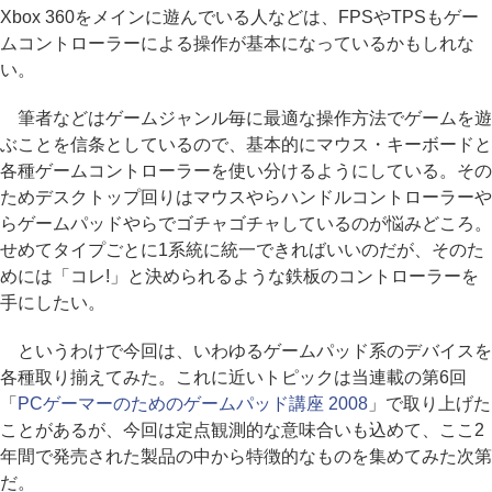
Xbox 360をメインに遊んでいる人などは、FPSやTPSもゲー
ムコントローラーによる操作が基本になっているかもしれな
い。
筆者などはゲームジャンル毎に最適な操作方法でゲームを遊
ぶことを信条としているので、基本的にマウス・キーボードと
各種ゲームコントローラーを使い分けるようにしている。その
ためデスクトップ回りはマウスやらハンドルコントローラーや
らゲームパッドやらでゴチャゴチャしているのが悩みどころ。
せめてタイプごとに1系統に統一できればいいのだが、そのた
めには「コレ!」と決められるような鉄板のコントローラーを
手にしたい。
というわけで今回は、いわゆるゲームパッド系のデバイスを
各種取り揃えてみた。これに近いトピックは当連載の第6回
「
PCゲーマーのためのゲームパッド講座 2008
」で取り上げた
ことがあるが、今回は定点観測的な意味合いも込めて、ここ2
年間で発売された製品の中から特徴的なものを集めてみた次第
だ。