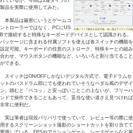
れているが、今回は2連タイプの
製品を実際に使用してみた。
本製品は厳密にいうとゲームコ
ントローラーではなく、PCにUS
付属ソフトで動作を設定可能。使い道はアイディア次第
Bで接続すると特殊なキーボードデバイスとして認識される。
パッケージに含まれる付属ソフトを使えば各スイッチの機能を
設定可能。キーボードの任意のストローク、特殊キーとの組み
合わせ、マウスボタンの機能など、いろいろと割り当てること
ができる。
スイッチはON/OFFしかないデジタル方式で、電子ドラムセ
ットのバスドラム部にでも使われていそうなペダル風のデザイ
ン。踏むと「ペコッ」と安っぽいことこの上ないが、フリーハ
ンドで操作できることもあって、妥当な使い道さえ見つければ
非常に便利だ。
実は筆者は現役バリバリで使っていて、レビュー等の際に使
用するスクリーンショット撮影のショートカットを割り当てて
愛用している。FPSやアクションゲーム、レースゲームなど展