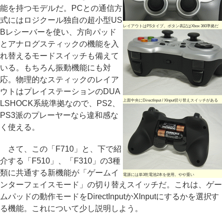
能を持つモデルだ。PCとの通信方
式にはロジクール独自の超小型US
レイアウトはPSタイプ。ボタン表記はXbox 360準拠だ
Bレシーバーを使い、方向パッド
とアナログスティックの機能を入
れ替えるモードスイッチも備えて
いる。もちろん振動機能にも対
応。物理的なスティックのレイア
ウトはプレイステーションのDUA
上面中央にDirectInput / XInput切り替えスイッチがある
LSHOCK系統準拠なので、PS2、
PS3派のプレーヤーなら違和感な
く使える。
さて、この「F710」と、下で紹
介する「F510」、「F310」の3種
類に共通する新機能が「ゲームイ
電源には単3乾電池2本を使用。やや重い
ンターフェイスモード」の切り替えスイッチだ。これは、ゲー
ムパッドの動作モードをDirectInputかXInputにするかを選択す
る機能。これについて少し説明しよう。