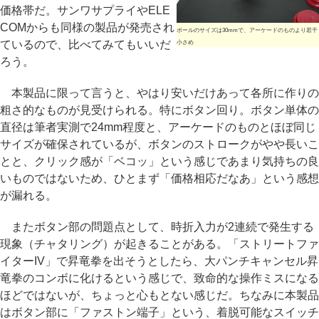
価格帯だ。サンワサプライやELE
COMからも同様の製品が発売され
ボールのサイズは30mmで、アーケードのものより若干
ているので、比べてみてもいいだ
小さめ
ろう。
本製品に限って言うと、やはり安いだけあって各所に作りの
粗さ的なものが見受けられる。特にボタン回り。ボタン単体の
直径は筆者実測で24mm程度と、アーケードのものとほぼ同じ
サイズが確保されているが、ボタンのストロークがやや長いこ
とと、クリック感が「ベコッ」という感じであまり気持ちの良
いものではないため、ひとまず「価格相応だなあ」という感想
が漏れる。
またボタン部の問題点として、時折入力が2連続で発生する
現象（チャタリング）が起きることがある。「ストリートファ
イターIV」で昇竜拳を出そうとしたら、大パンチキャンセル昇
竜拳のコンボに化けるという感じで、致命的な操作ミスになる
ほどではないが、ちょっと心もとない感じだ。ちなみに本製品
はボタン部に「ファストン端子」という、着脱可能なスイッチ