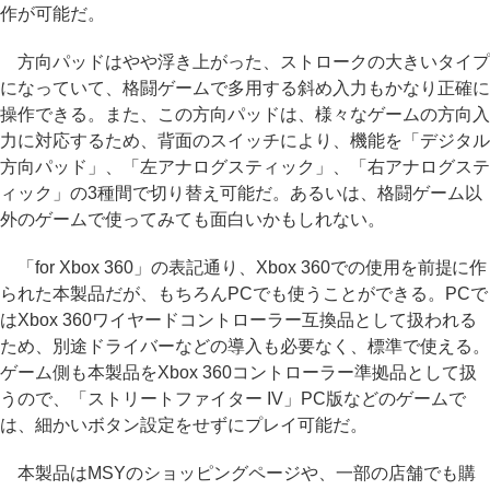
作が可能だ。
方向パッドはやや浮き上がった、ストロークの大きいタイプ
になっていて、格闘ゲームで多用する斜め入力もかなり正確に
操作できる。また、この方向パッドは、様々なゲームの方向入
力に対応するため、背面のスイッチにより、機能を「デジタル
方向パッド」、「左アナログスティック」、「右アナログステ
ィック」の3種間で切り替え可能だ。あるいは、格闘ゲーム以
外のゲームで使ってみても面白いかもしれない。
「for Xbox 360」の表記通り、Xbox 360での使用を前提に作
られた本製品だが、もちろんPCでも使うことができる。PCで
はXbox 360ワイヤードコントローラー互換品として扱われる
ため、別途ドライバーなどの導入も必要なく、標準で使える。
ゲーム側も本製品をXbox 360コントローラー準拠品として扱
うので、「ストリートファイター IV」PC版などのゲームで
は、細かいボタン設定をせずにプレイ可能だ。
本製品はMSYのショッピングページや、一部の店舗でも購