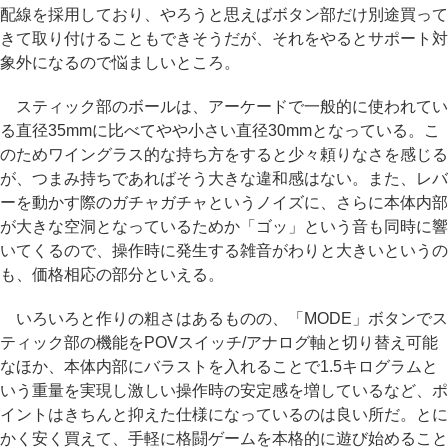
配線を採用しており、やろうと思えばボタン部だけ別途買って
きて取り付けることもできそうだが、それをやるとサポート対
象外になるので悩ましいところ。
スティック部のボールは、アーケードで一般的に使われてい
る直径35mmに比べてやや小さい直径30mmとなっている。こ
のためワイングラス的な持ち方をすると少々頼りなさを感じる
が、つまみ持ちであればそう大きな違和感はない。また、レバ
ーを動かす際のガチャガチャというノイズに、さらに本体内部
が大きな空洞となっているためか「ゴッ」という音も同時に響
いてくるので、操作時に発生する雑音がわりと大きいというの
も、価格相応の部分といえる。
いろいろと作りの粗さはあるものの、「MODE」ボタンでス
ティック部の機能をPOVスイッチ/アナログ軸と切り替え可能
なほか、本体内部にバラストを入れることで1.5キログラムと
いう重量を実現し激しい操作時の安定感を増しているなど、ポ
イントはきちんと抑えた仕様になっているのは良い所だ。とに
かく安く買えて、手軽に格闘ゲームを本格的に遊び始めること