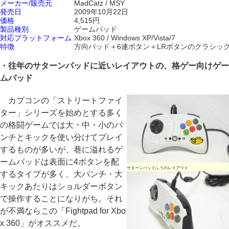
メーカー/販売元
MadCatz / MSY
発売日
2009年10月22日
価格
4,515円
製品種別
ゲームパッド
対応プラットフォーム
Xbox 360 / Windows XP/Vista/7
特徴
方向パッド＋6連ボタン＋LRボタンのクラシッ
・往年のサターンパッドに近いレイアウトの、格ゲー向けゲー
ムパッド
カプコンの「ストリートファイ
ター」シリーズを始めとする多く
の格闘ゲームでは大・中・小のパ
ンチとキックを使い分けてプレイ
するものが多いが、巷に溢れるゲ
ームパッドは表面に4ボタンを配
サターンパッドふうのレイアウト
するタイプが多く、大パンチ・大
キックあたりはショルダーボタン
で操作することになりがち。それ
が不満ならこの「Fightpad for Xbo
x 360」がオススメだ。