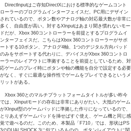
DirectInputはご存知DirectXにおける標準的なゲームコント
ローラーのプログラムインターフェイスだ。PC用にデザイン
されているので、ボタン数やアナログ軸の対応最大数が非常に
多く、自由度が高い。対するXInputはあまり聞き慣れないモー
ドだが、Xbox 360コントローラーを前提とするプログラムイ
ンターフェイスだ。こちらはXbox 360コントローラーがサポ
ートする10ボタン、アナログ4軸、1つのデジタル方向パッド
のみをサポートする代わりに、デバイスがXbox 360コントロ
ーラーのレイアウトに準拠することを前提としているため、対
応ゲームのプレイ時にボタンや軸の機能を自分で設定する必要
がなく、すぐに最適な操作性でゲームをプレイできるというメ
リットがある。
Xbox 360とのマルチプラットフォームタイトルが多い昨今
では、XInputモードの存在は非常にありがたい。大抵のゲーム
がXInput型のゲームパッドに準拠した作りになっているので、
とりあえずゲームパッドを挿せばすぐ使え、ゲーム機と同じ感
覚で遊べるのだ。このため、本製品「F710」では、形状はPS
3のDUALSHOCK 3に似ているものの、ボタンレイアウトに関