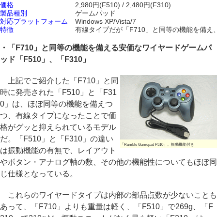
価格
2,980円(F510) / 2,480円(F310)
製品種別
ゲームパッド
対応プラットフォーム
Windows XP/Vista/7
特徴
有線タイプだが「F710」と同等の機能を備え
・「F710」と同等の機能を備える安価なワイヤードゲームパ
ッド「F510」、「F310」
上記でご紹介した「F710」と同
時に発売された「F510」と「F31
0」は、ほぼ同等の機能を備えつ
つ、有線タイプになったことで価
格がグッと抑えられているモデル
だ。「F510」と「F310」の違い
「Rumble Gamepad F510」。振動機能付き
は振動機能の有無で、レイアウト
やボタン・アナログ軸の数、その他の機能性についてもほぼ同
じ仕様となっている。
これらのワイヤードタイプは内部の部品点数が少ないことも
あって、「F710」よりも重量は軽く、「F510」で269g、「F