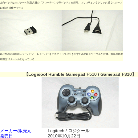
方向パッドはロジクール製品共通の「フローティングDパッド」を採用。コリコリというクリック感でスムーズ
に8方向操作ができる
超小型のUSB無線レシーバーと、レシーバーをデスクトップに引き出すための延長ケーブルが付属。無線の効果
範囲は10メートルとなっている
【Logicool Rumble Gamepad F510 / Gamepad F310】
メーカー/販売元
Logitech / ロジクール
発売日
2010年10月22日