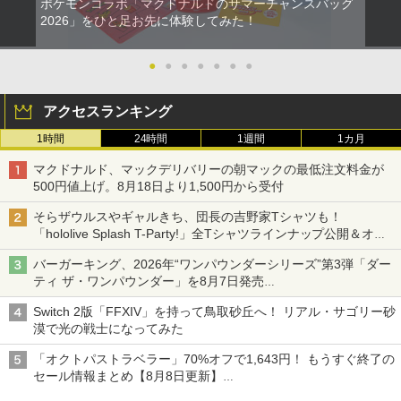
ポケモンコラボ「マクドナルドのサマーチャンスバッグ
2026」をひと足お先に体験してみた！
●
●
●
●
●
●
●
アクセスランキング
1時間
24時間
1週間
1カ月
マクドナルド、マックデリバリーの朝マックの最低注文料金が
500円値上げ。8月18日より1,500円から受付
そらザウルスやギャルきち、団長の吉野家Tシャツも！
「hololive Splash T-Party!」全Tシャツラインナップ公開＆オン
ライン販売開始
バーガーキング、2026年“ワンパウンダーシリーズ”第3弾「ダー
ティ ザ・ワンパウンダー」を8月7日発売
「特製ガーリックマヨソース」を使用した超大型チーズバーガー
Switch 2版「FFXIV」を持って鳥取砂丘へ！ リアル・サゴリー砂
漠で光の戦士になってみた
「オクトパストラベラー」70%オフで1,643円！ もうすぐ終了の
セール情報まとめ【8月8日更新】
ニンテンドーeショップでは「大神 絶景版」が67%オフで990円