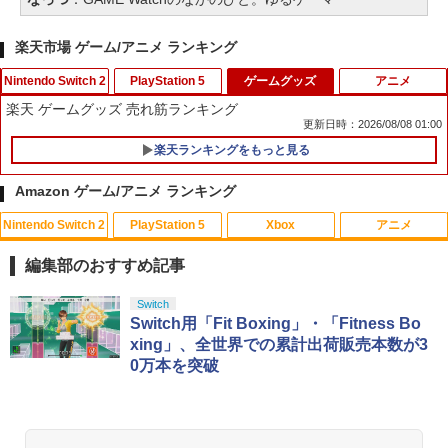
楽天市場 ゲーム/アニメ ランキング
Nintendo Switch 2
PlayStation 5
ゲームグッズ
アニメ
楽天 ゲームグッズ 売れ筋ランキング
更新日時：2026/08/08 01:00
楽天ランキングをもっと見る
ダービースタリオン2 【Switch2】 POT-
【PS5 Slim 対応】PS5 Slim用 スタンド
1
1
P-AB73A
縦置き RGB コントローラー 充電スタン
Amazon ゲーム/アニメ ランキング
ド Blitzowl PS5用冷却ファン PS5周辺機
器 ディスク/デジタル 兼用
￥8,582
Nintendo Switch 2
PlayStation 5
Xbox
アニメ
【中古】白雪姫 MovieNEX [純正ブルー
1
￥1,300
レイ＋純正ケース]
編集部のおすすめ記事
￥1,780
ファイアーエムブレム 万紫千紅
スプラトゥーン レイダース|オンライン
PlayStation 5 デジタル・エディション
【純正品】Xbox ワイヤレス コントロー
【Amazon.co.jp限定】劇場版モノノ怪
2
Switch
1
1
1
1
【大容量】SILENT HILL f PS5対応 LIP1
コード版
日本語専用 Console Language: Japan
ラー + USB-C® ケーブル
第三章 蛇神 (Amazon.co.jp限定オリジ
Switch用「Fit Boxing」・「Fitness Bo
2
708 互換 バッテリー【PSE基準検品】ワ
￥8,970
ese only (CFI-2200B01)
ナル三方背収納ケース付きコレクション)
xing」、全世界での累計出荷販売本数が3
イヤレスコントローラー SONY対応 ロワ
(オリジナル特典:オリジナル巾着＋メー
￥5,832
￥8,300
0万本を突破
ジャパン アストロボット Destiny 2
カー特典:【坤と離】二振りの剣、十翼よ
￥55,000
【中古】【未使用品】アナと雪の女王2
2
り来たる！スタジオ描き下ろしイラスト
MovieNEX [DVDのみ]
ボード付) [Blu-ray]
￥1,780
【純正品】Xbox ワイヤレス コントロー
￥2,980
2
任天堂 【Switch2】マリオカート ワール
￥10,780
スプラトゥーン レイダース -Switch2
3
Beast of Reincarnation -PS5 【特典】
ラー (ロボット ホワイト)
2