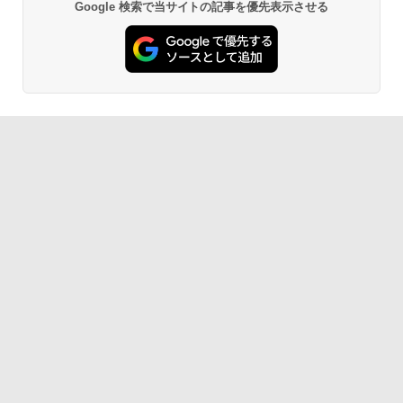
2
Google 検索で当サイトの記事を優先表示させる
ド [BEE-P-AAAAA NSW2 マリオカ-ト
プロダクトコード 封入
ワ-ルド]
ザ・ローグ：プリンス オブ ペルシャ P
￥6,449
3
￥7,681
S5版
￥7,286
￥8,970
劇場版「鬼滅の刃」無限城編 第一章 猗
2
トイ・ストーリー4 【Blu-ray】
3
窩座再来 通常版 [Blu-ray]
￥2,403
【純正品】Xbox ワイヤレス コントロー
￥2,992
3
￥3,982
ラー (カーボンブラック)
スーパーボンバーマン コレクション Nin
Nintendo Switch 2(日本語・国内専用)
【純正品】ディスクドライブ(CFI-ZDD1
4
3
3
tendo Switch 2 Edition 日本限定版
J) PlayStation 5
￥8,020
Minecraft PS5版
￥55,871
4
￥9,801
￥11,849
劇場版「鬼滅の刃」無限城編 第一章 猗
￥2,438
3
ズートピア 【Blu-ray】
4
窩座再来 通常版 [DVD]
【純正品】Xbox 充電式バッテリー + US
4
￥2,992
B-C ケーブル
￥3,523
【08/18入荷分☆】【新品】【NS2H】Ni
【純正品】DualSense ワイヤレスコン
5
ニンテンドープリペイド番号 9000円|オ
4
4
ntendo Switch 2 Proコントローラー
トローラー ミッドナイト ブラック(CFI-
ンラインコード版
￥2,618
ZCT2J01)
Everdream Valley PS5版
￥9,980
5
￥9,000
￥10,737
劇場版「鬼滅の刃」無限城編 第一章 猗
￥2,841
4
とーとつにエジプト神【Blu-ray】 [ 下野
5
窩座再来 完全生産限定版 [Blu-ray]
紘 ]
【国内正規品】Thrustmaster スラスト
5
マスター TH8S シフター - PC、PS4、P
ニンテンドープリペイド番号 5000円|オ
5
￥8,698
￥3,254
【純正品】DualSense ワイヤレスコン
S5、PS5 Pro、Xbox One、Xbox Serie
ンラインコード版
5
トローラー(CFI-ZCT2J)
s X|S 対応の高精度 H パターン シフター