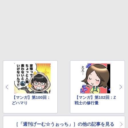
￥5,000
￥10,737
￥14,141
【Amazon.co.jp限定】劇場版モノノ怪
5
第三章 蛇神 (オリジナル特典:オリジナル
巾着＋メーカー特典:【坤と離】二振りの
剣、十翼より来たる！スタジオ描き下ろ
しイラストボード付) [DVD]
￥8,800
【マンガ】第100回：
【マンガ】第102回：Z
どハマり
戦士の修行量
［「週刊げーむ☆うぉっち」］の他の記事を見る