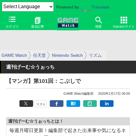
Powered by
Translate
カテゴリ
過去記事
検索
Impressサイト
GAME Watch
任天堂
Nintendo Switch
リズム
週刊げーむ☆うぉっち
【マンガ】第101回：こぶしで
GAME Watch編集部
2020年2月17日 00:00
リスト
週刊げーむ☆うぉっちとは！
毎週月曜日更新！編集部で起きた出来事や気になるネ