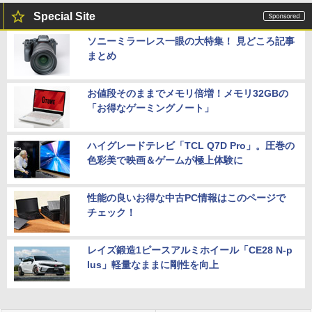
Special Site
ソニーミラーレス一眼の大特集！ 見どころ記事
まとめ
お値段そのままでメモリ倍増！メモリ32GBの
「お得なゲーミングノート」
ハイグレードテレビ「TCL Q7D Pro」。圧巻の
色彩美で映画＆ゲームが極上体験に
性能の良いお得な中古PC情報はこのページで
チェック！
レイズ鍛造1ピースアルミホイール「CE28 N-p
lus」軽量なままに剛性を向上