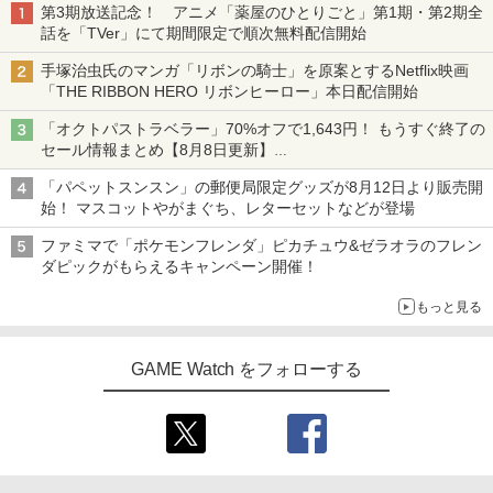
第3期放送記念！ アニメ「薬屋のひとりごと」第1期・第2期全
話を「TVer」にて期間限定で順次無料配信開始
手塚治虫氏のマンガ「リボンの騎士」を原案とするNetflix映画
「THE RIBBON HERO リボンヒーロー」本日配信開始
「オクトパストラベラー」70%オフで1,643円！ もうすぐ終了の
セール情報まとめ【8月8日更新】
ニンテンドーeショップでは「大神 絶景版」が67%オフで990円
「パペットスンスン」の郵便局限定グッズが8月12日より販売開
始！ マスコットやがまぐち、レターセットなどが登場
ファミマで「ポケモンフレンダ」ピカチュウ&ゼラオラのフレン
ダピックがもらえるキャンペーン開催！
もっと見る
GAME Watch をフォローする