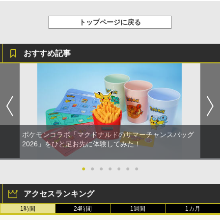
トップページに戻る
おすすめ記事
ポケモンコラボ「マクドナルドのサマーチャンスバッグ
2026」をひと足お先に体験してみた！
●
●
●
●
●
●
●
アクセスランキング
1時間
24時間
1週間
1カ月