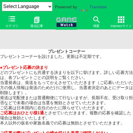
Powered by
Translate
カテゴリ
過去記事
検索
Impressサイト
プレゼントコーナー
プレゼントコーナーを設けました。更新は不定期です。
●プレゼント応募の決まり
どのプレゼントにも共通する決まりを以下に挙げます。詳しい応募方法
は、各プレゼントごとの説明をご覧ください。
当選発表は、発送をもってかえさせていただきます（ご応募いただいた
方の個人情報は発送のためだけに使用し、当選者決定のあとにデータは
削除します）。
発送は宅配便または普通郵便にて行ないますが、長期不在、受け取り拒
否などで未着の場合は当選を無効とさせていただきます。
ご応募は日本国内に在住のかたに限らせていただきます。
ご応募はおひとり様1通
とさせていただきます。複数の応募を確認した
場合は無効といたします。
本人以外の仮名や家族名義での応募は無効とさせていただきます。