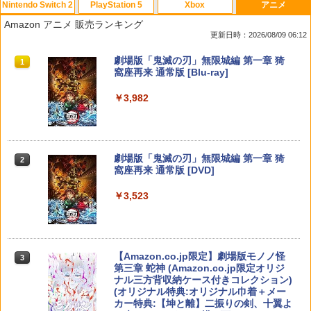
Nintendo Switch 2
PlayStation 5
Xbox
アニメ
Amazon アニメ 販売ランキング
更新日時：2026/08/09 06:12
スプラトゥーン レイダース|オンライン
PlayStation 5 デジタル・エディション
【純正品】Xbox ワイヤレス コントロー
劇場版「鬼滅の刃」無限城編 第一章 猗
1
1
1
1
コード版
日本語専用 Console Language: Japan
ラー + USB-C® ケーブル
窩座再来 通常版 [Blu-ray]
ese only (CFI-2200B01)
￥5,832
￥8,300
￥3,982
￥55,000
【純正品】Xbox ワイヤレス コントロー
2
スプラトゥーン レイダース -Switch2
劇場版「鬼滅の刃」無限城編 第一章 猗
Beast of Reincarnation -PS5 【特典】
ラー (ロボット ホワイト)
2
2
2
窩座再来 通常版 [DVD]
プロダクトコード 封入
￥6,449
￥7,681
￥3,523
￥7,286
【純正品】Xbox ワイヤレス コントロー
3
ラー (カーボンブラック)
Nintendo Switch 2(日本語・国内専用)
【Amazon.co.jp限定】劇場版モノノ怪
【純正品】ディスクドライブ(CFI-ZDD1
3
3
3
第三章 蛇神 (Amazon.co.jp限定オリジ
J) PlayStation 5
￥8,020
ナル三方背収納ケース付きコレクション)
￥56,068
(オリジナル特典:オリジナル巾着＋メー
￥11,849
カー特典:【坤と離】二振りの剣、十翼よ