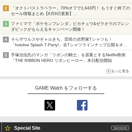
ソニー・インタラクティブエンタテイン
3
初回は「機動戦士ガンダム【HDリマスター版】」
メント 【PS5】ディスクドライブ [CFI-Z
「オクトパストラベラー」70%オフで1,643円！ もうすぐ終了の
DD1J PS5 ディスクドライブ]
セール情報まとめ【8月8日更新】
Switch 2 ACアダプター 充電器 PD規格
3
ニンテンドーeショップでは「大神 絶景版」が67%オフで990円
60W急速充電 TVモード対応 両端Type-C
￥11,980
ファミマで「ポケモンフレンダ」ピカチュウ&ゼラオラのフレン
PSE認証済み Switch 1/2＆Switch Lite
ダピックがもらえるキャンペーン開催！
＆Switch oled 有機elモデル スマートフ
ォン ノートPC その他機器対応
そらザウルスやギャルきち、団長の吉野家Tシャツも！
【新品】【PS5HD】NOLVA Mechanical
4
「hololive Splash T-Party!」全Tシャツラインナップ公開＆オン
￥2,980
All-Button ArcadeController for PlayS
ライン販売開始
tation5／Windows PC[在庫品]
手塚治虫氏のマンガ「リボンの騎士」を原案とするNetflix映画
「THE RIBBON HERO リボンヒーロー」本日配信開始
￥14,660
Nintendo Switch Sports Resort
4
もっと見る
￥6,270
アストロボット
5
GAME Watch をフォローする
￥4,968
【送料無料・発売日前日出荷・新品】Ni
5
ntendo Switch 2 The Elder Scrolls IV:
Oblivion Remastered - Deluxe Edition
(8月11日発売)020196 オブリビオン
Special Site