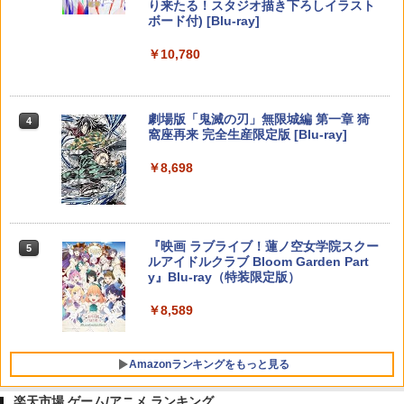
り来たる！スタジオ描き下ろしイラスト
【純正品】Xbox 充電式バッテリー + US
4
ボード付) [Blu-ray]
B-C ケーブル
【純正品】DualSense ワイヤレスコン
ニンテンドープリペイド番号 9000円|オ
4
4
￥10,780
トローラー ミッドナイト ブラック(CFI-
ンラインコード版
￥2,618
ZCT2J01)
￥9,000
￥10,737
劇場版「鬼滅の刃」無限城編 第一章 猗
4
窩座再来 完全生産限定版 [Blu-ray]
【国内正規品】Thrustmaster スラスト
5
マスター TH8S シフター - PC、PS4、P
ニンテンドープリペイド番号 5000円|オ
5
￥8,698
【純正品】DualSense ワイヤレスコン
S5、PS5 Pro、Xbox One、Xbox Serie
ンラインコード版
5
トローラー(CFI-ZCT2J)
s X|S 対応の高精度 H パターン シフター
￥5,000
￥10,737
￥14,141
『映画 ラブライブ！蓮ノ空女学院スクー
5
ルアイドルクラブ Bloom Garden Part
y』Blu-ray（特装限定版）
￥8,589
Amazonランキングをもっと見る
楽天市場 ゲーム/アニメ ランキング