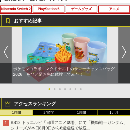
Nintendo Switch 2
PlayStation 5
ゲームグッズ
アニメ
おすすめ記事
Switch2 保護フィルム スイッチ2 保護フ
【楽天ブックス限定特典+特典】空の軌
1
1
ィルム switch2 フィルム Switch2 ガラ
跡 the 2nd PS5版(DLCチラシ：NEOブ
スフィルム スイッチ2 フィルム ガイド
レイサー・アガット+【早期購入外付特
貼り付け キット カバー Switch 2 本体
典】DLCチラシ)
アクセサリー Nintendo Switch2 ケース
可 透明 ブルーライト カット 99％ FIRM
￥7,480
E
ポケモンコラボ「マクドナルドのサマーチャンスバッグ
￥1,000
2026」をひと足お先に体験してみた！
【特典】グランド・セフト・オートVI
2
(コードインボックス版、配送日：2026
年11月12日、プレイ開始日：2026年11
●
●
●
●
●
●
●
Nintendo Switch2 ケース EVA キャリン
月19日)(【初回購入封入特典】ヴィンテ
2
グケース 耐衝撃 大容量収納 Switch 保護
ージ・バイスシティパック)
ケース 収納バッグ ニンテンドー スイッ
アクセスランキング
チ2 収納バッグ キャリーケース 保護 ゲ
￥8,329
1時間
24時間
1週間
1カ月
ームカード
BS12 トゥエルビ「日曜アニメ劇場」にて「機動戦士ガンダム」
￥1,078
シリーズが本日8月9日から8週連続で放送