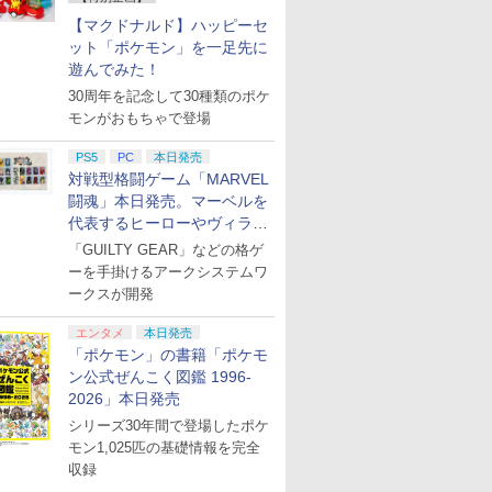
【マクドナルド】ハッピーセ
ット「ポケモン」を一足先に
遊んでみた！
30周年を記念して30種類のポケ
モンがおもちゃで登場
PS5
PC
本日発売
対戦型格闘ゲーム「MARVEL
闘魂」本日発売。マーベルを
代表するヒーローやヴィラン
たちが登場
「GUILTY GEAR」などの格ゲ
ーを手掛けるアークシステムワ
ークスが開発
エンタメ
本日発売
「ポケモン」の書籍「ポケモ
ン公式ぜんこく図鑑 1996-
2026」本日発売
シリーズ30年間で登場したポケ
モン1,025匹の基礎情報を完全
収録