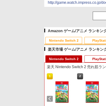
http://game.watch.impress.co.jp/
Amazon ゲーム/アニメ ランキン
Nintendo Switch 2
PlayStat
楽天市場 ゲーム/アニメ ランキン
10
10
10
10
1
1
1
1
2
2
2
2
Nintendo Switch 2
PlayStat
楽天 Nintendo Switch 2 売れ筋
10
1
2
プリペイド
ョン スト
HE 有線ゲ
に
ニンテンドープリペイド
【Amazon.co.jp限定】
HyperX Clutch Gladiate
【Amazon.co.jp限定】
スプラトゥーン レイダー
PlayStation 5 デジタル・
【純正品】Xbox ワイヤ
【Amazon.co.jp限定】劇
スプラトゥーン レイダ
Beast of Reincarnation
Xbox プリペイドカード
劇場版「鬼滅の刃」無限
オンライン
00円 |オ
ーラー
Blu-ray]
番号 3000円|オンライン
Logicool G ハンコン
Xbox公式ライセンス ゲ
劇場版「僕の心のヤバイ
ス|オンラインコード版
エディション 日本語専用
レス コントローラー +
場版モノノ怪 第三章 蛇神
ス -Switch2
PS5 【特典】プロダクト
5,000円 デジタルコード
城編 第一章 猗窩座再来
ド版
X|S XBOX
コード版
G923 グランツーリスモ7
ーミング コントローラー
やつ」 Blu-
Console Language:
USB-C® ケーブル
(Amazon.co.jp限定オリ
コード 封入
【旧 Xbox ギフトカー
通常版 [Blu-ray]
￥5,832
￥6,455
 10/11用
Forza Horizon 6 G923d
有線 日本正規代理店品
ray（Amazon.co.jp特
Japanese only (CFI-
ジナル三方背収納ケース
ド】 [オンラインコード]
です。
￥3,000
￥38,800
￥4,731
￥8,800
￥55,000
￥8,300
￥10,780
￥7,286
￥5,000
￥3,964
ラーゲーム
6L366AA
典：Blu-rayスリーブケー
2200B01)
付きコレクション) (オリ