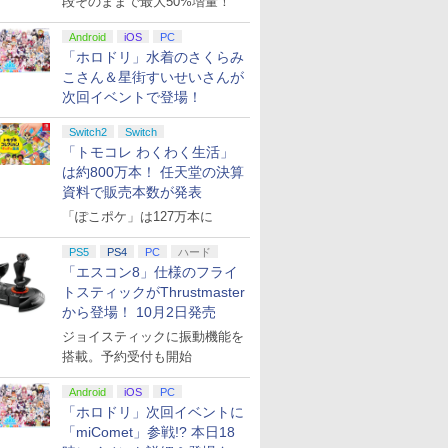
段そのままで最大50%増量！
Android
iOS
PC
「ホロドリ」水着のさくらみ
こさん＆星街すいせいさんが
次回イベントで登場！
Switch2
Switch
「トモコレ わくわく生活」
は約800万本！ 任天堂の決算
資料で販売本数が発表
「ぽこポケ」は127万本に
PS5
PS4
PC
ハード
「エスコン8」仕様のフライ
トスティックがThrustmaster
から登場！ 10月2日発売
ジョイスティックに振動機能を
搭載。予約受付も開始
Android
iOS
PC
「ホロドリ」次回イベントに
「miComet」参戦!? 本日18