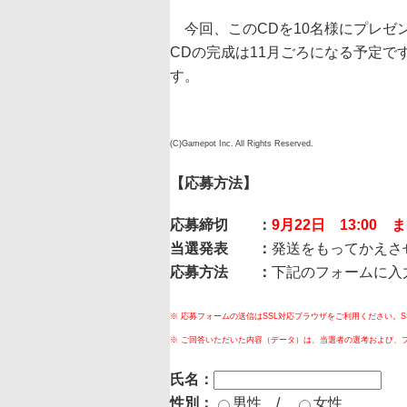
今回、このCDを10名様にプレゼ
CDの完成は11月ごろになる予定で
す。
(C)Gamepot Inc. All Rights Reserved.
【応募方法】
応募締切 ：
9月22日 13:00 
当選発表 ：
発送をもってかえさ
応募方法 ：
下記のフォームに入
※ 応募フォームの送信はSSL対応ブラウザをご利用ください。
※ ご回答いただいた内容（データ）は、当選者の選考および、
氏名：
性別：
男性 /
女性