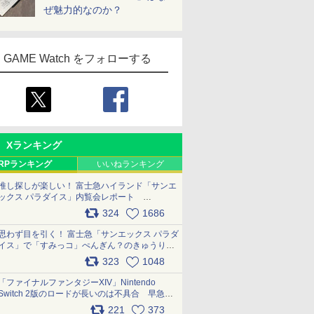
ぜ魅力的なのか？
GAME Watch をフォローする
Xランキング
RPランキング
いいねランキング
推し探しが楽しい！ 富士急ハイランド「サンエ
ックス パラダイス」内覧会レポート
pic.x.com/p718c0QB0k
324
1686
思わず目を引く！ 富士急「サンエックス パラダ
イス」で「すみっコ」ぺんぎん？のきゅうりド
ッグを食べてみた イラストそのままのメニュ
323
1048
ー化に挑戦。これが意外にもおいしい
pic.x.com/Kgl04hZaeg
「ファイナルファンタジーXIV」Nintendo
Switch 2版のロードが長いのは不具合 早急に
アップデートできるよう対応中
221
373