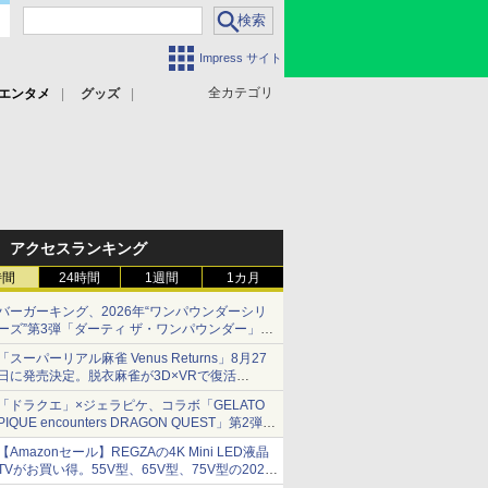
Impress サイト
全カテゴリ
エンタメ
グッズ
アクセスランキング
時間
24時間
1週間
1カ月
バーガーキング、2026年“ワンパウンダーシリ
ーズ”第3弾「ダーティ ザ・ワンパウンダー」を
8月7日発売
「スーパーリアル麻雀 Venus Returns」8月27
「特製ガーリックマヨソース」を使用した超大
日に発売決定。脱衣麻雀が3D×VRで復活
型チーズバーガー
発売から2週間は20%オフになるセールが実施
「ドラクエ」×ジェラピケ、コラボ「GELATO
PIQUE encounters DRAGON QUEST」第2弾が
本日発売
【Amazonセール】REGZAの4K Mini LED液晶
アイスカップに入ったスライムやわたぼう、ベ
TVがお買い得。55V型、65V型、75V型の2026
ビーサタンなどがオリジナルアートで登場
年モデルがラインナップ