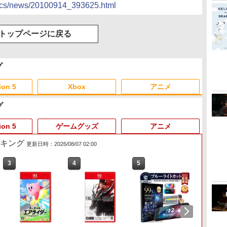
docs/news/20100914_393625.html
トップページに戻る
グ
ion 5
Xbox
アニメ
グ
3
3
3
3
4
4
4
4
5
5
5
5
6
6
6
6
ion 5
ゲームグッズ
アニメ
ランキング
更新日時：2026/08/07 02:00
3
4
5
6
ー
 -
Nintendo Switch 2(日本
【純正品】ディスクドラ
【純正品】Xbox ワイヤ
劇場版「鬼滅の刃」無限
ニンテンドープリペイド
【純正品】DualSense ワ
【純正品】Xbox 充電式
劇場版「鬼滅の刃」無限
ニンテンドープリペイド
【純正品】DualSense ワ
【純正品】Xbox ワイヤ
【Amazon.co.jp限定】
ニンテ
プレイ
【純正品】
『映画
語・国内専用)
イブ(CFI-ZDD1J)
レス コントローラー (ロ
城編 第一章 猗窩座再来
番号 9000円|オンライン
イヤレスコントローラー
バッテリー + USB-C ケー
城編 第一章 猗窩座再来
番号 5000円|オンライン
イヤレスコントローラー
レス コントローラー (カ
劇場版モノノ怪 第三章 蛇
番号 1
アチケット
イヤレ
空女学
PlayStation 5
ボット ホワイト)
通常版 [DVD]
コード版
ミッドナイト ブラック
ブル
完全生産限定版 [Blu-ray]
コード版
(CFI-ZCT2J)
ーボンブラック)
神 (オリジナル特典:オリ
コード
ライン
Series 
ルクラブ 
￥55,603
(CFI-ZCT2J01)
ジナル巾着＋メーカー特
ワイト)
Party
￥11,849
￥7,681
￥3,523
￥9,000
￥10,737
￥2,618
￥8,698
￥5,000
￥10,737
￥8,020
￥9,900
￥1,000
￥10,00
￥18,75
￥8,589
典:【坤と離】二振りの
定版）