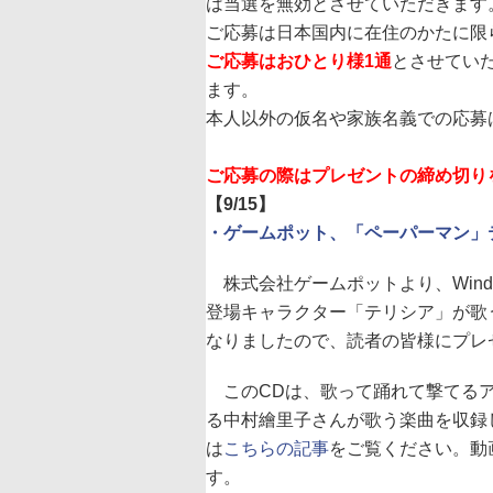
は当選を無効とさせていただきます
ご応募は日本国内に在住のかたに限
ご応募はおひとり様1通
とさせてい
ます。
本人以外の仮名や家族名義での応募
ご応募の際はプレゼントの締め切り
【9/15】
・ゲームポット、「ペーパーマン」
株式会社ゲームポットより、Wind
登場キャラクター「テリシア」が歌
なりましたので、読者の皆様にプレ
このCDは、歌って踊れて撃てるア
る中村繪里子さんが歌う楽曲を収録
は
こちらの記事
をご覧ください。動
す。