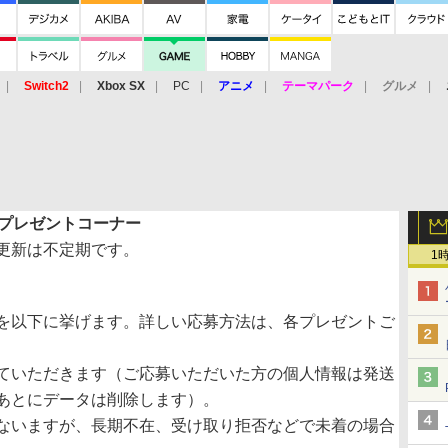
Switch2
Xbox SX
PC
アニメ
テーマパーク
グルメ
 Vita
3DS
アーケード
VR
プレゼントコーナー
更新は不定期です。
1
を以下に挙げます。詳しい応募方法は、各プレゼントご
ていただきます（ご応募いただいた方の個人情報は発送
あとにデータは削除します）。
ないますが、長期不在、受け取り拒否などで未着の場合