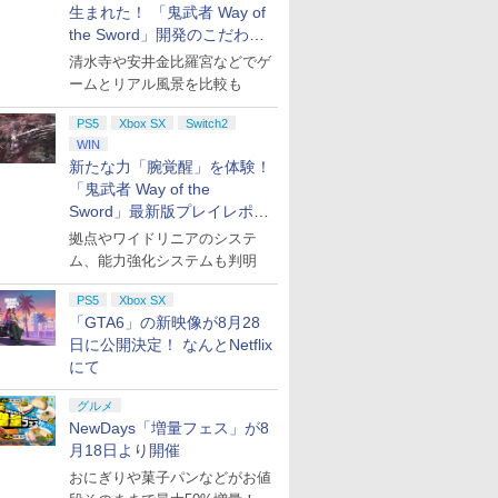
ゼルダの伝説 ブレ
生まれた！ 「鬼武者 Way of
【楽天ブックス限定特典
任天堂 マリオカート ワー
【特典】アナザーエ
Series X|S 対応の高精度
パッド ホール効果ス
 ザ ワイルド
+特典】STEINS;GATE
ルド【Switch 2】
ビギンズ Nintendo
the Sword」開発のこだわり
H パターン シフター
ック付きビデオゲー
o Switch 2
RE:BOOT Switch2版
BEEPAAAAA
Switch 2 Edition 
を目撃！
ントローラー（ブラ
清水寺や安井金比羅宮などでゲ
n【Switch 2】
(B2布ポスター「漆原る
[BEEPAAAAA]
ションボックス(【
ク）
￥8,580
￥8,960
￥9,431
ームとリアル風景を比較も
AAAH
か」+【早期購入同梱特
入封入特典】シリア
AAAAH]
典】「STEINS;GATE 変
ード)
PS5
移空間のオクテット」
Xbox SX
Switch2
DLC)
WIN
新たな力「腕覚醒」を体験！
「鬼武者 Way of the
7
7
8
8
7
9
9
Sword」最新版プレイレポー
ト
拠点やワイドリニアのシステ
ム、能力強化システムも判明
PS5
Xbox SX
「GTA6」の新映像が8月28
日に公開決定！ なんとNetflix
デジタルエンタテ
ニンテンドーサウンドクロック Alarmo [CLO-S-RAAAA
ン三世 燃えよ斬鉄
【特典】STEINS;GATE
ルパン三世 トワイライト
【楽天ブックス限定特典
ONE PIECE ワンピース
【新品】Nintendo Switch 2
PLAION 【PS5】
After...The Animat
にて
ト 【Joshinオリ
]
Vスペシャル THE
RE:BOOT PS5版(【早
ジェミニの秘密【Blu-
+特典】SILENT HILL:
21STシーズン エッグヘッ
レクイエム エディション【任天堂
Resonance: A Plag
ルーレイ 即納 blu-ra
典付】【PS5】
ELECTION Blu-
期購入同梱特典】
ray】 [ 栗田貫一 ]
Townfall(アクリルキーホ
ド編 PIECE.25【Blu-
Tale Legacy（レゾ
新盤 アフター ジ・
0
￥11,980
HILL: Townfall
u-ray】 [ 山田康
グルメ
「STEINS;GATE 変移空
ルダー+【早期購入封入特
ray】 [ 尾田栄一郎 ]
ス：プレイグテイル
ーション USA正規品
￥6,358
￥3,609
￥7,480
￥4,719
￥7,660
￥5,940
30996 PS5 サイレ
間のオクテット」DLC)
典】DLCチラシ)
シー） [ELJM-31004
米版 新品 日本語 英
NewDays「増量フェス」が8
 タウンフォ-ル]
レゾナンス プレイグ
ニメ アフター 美少
月18日より開催
ルレガシ-]
メ After The Animat
おにぎりや菓子パンなどがお値