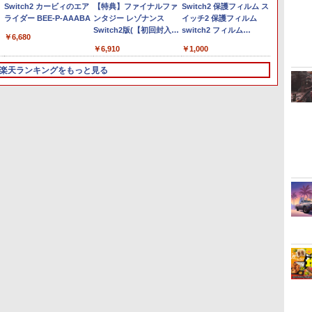
Switch2 カービィのエア
【特典】ファイナルファ
Switch2 保護フィルム ス
任天堂 
剣、十翼より来たる！ス
ライダー BEE-P-AAABA
ンタジー レゾナンス
イッチ2 保護フィルム
ス オブ
タジオ描き下ろしイラス
Switch2版(【初回封入特
switch2 フィルム
Nintend
トボード付) [Blu-ray]
￥6,680
ぶ
典】魔導船＆かけだし騎
Switch2 ガラスフィルム
Editio
￥6,910
￥1,000
￥7,620
h
士の応援パック・かけだ
スイッチ2 フィルム ガイ
NXSPA
曜
し騎士のスタートダッシ
ド 貼り付け キット カバ
[NXSP
楽天ランキングをもっと見る
ュパック)
ー Switch 2 本体 アクセ
サリー Nintendo
Switch2 ケース 可 透明
ブルーライト カット
3
3
3
4
4
4
5
5
5
6
6
6
99％ FIRME
モ
し
スーパーボンバーマン コ
【中古】 C55D K Apple
【中古】ファインディン
【特典】METAL GEAR
【中古】MOTHER3
【中古】 モンスターズ イ
【新品】【PS5HD】PS5
【中古】ドラゴンクエス
The Quest of Wonders
コナミ
任天堂 
「ルパ
ス
落
レクション PS5版
Lightning USB 3 カメラ
グ ニモ＋ファインディン
SOLID : MASTER
ンク,モンスターズ ユニバ
用無線コントローラー
トVII Reimagined -
Parade【Blu-ray】
インメン
アラ-モ
剣 」T
￥5,076
アダプタ
グ ドリー（2枚セット）
COLLECTION Vol.2
ーシティ (2巻セット) [レ
ブラック[在庫品]
Switch
ジナル特
BEST S
￥4,656
￥3,003
￥12,67
利
ブルーレイディスク〔レ
PS5版(【早期購入封入特
ンタル落ち] [Blu-ray] [ブ
SILENT 
ray【Bl
￥4,600
￥2,429
￥5,742
￥2,572
￥5,930
￥6,059
￥6,350
￥3,448
ンタル落ち〕 レンタル落
典】DLCチラシ)
ルーレイ]
[ELJM-
雄 ]
ち 中古 Blu-ray ブルー
ントヒル
レイ