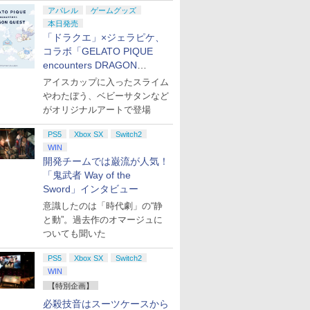
アパレル
ゲームグッズ
本日発売
「ドラクエ」×ジェラピケ、
コラボ「GELATO PIQUE
encounters DRAGON
QUEST」第2弾が本日発売
アイスカップに入ったスライム
やわたぼう、ベビーサタンなど
がオリジナルアートで登場
PS5
Xbox SX
Switch2
WIN
開発チームでは巌流が人気！
7
7
7
7
8
8
8
8
9
9
9
9
「鬼武者 Way of the
Sword」インタビュー
意識したのは「時代劇」の“静
と動”。過去作のオマージュに
7
8
9
ついても聞いた
PS5
Xbox SX
Switch2
ンドープリペイド
ステーション スト
Xbox Elite ワ
 ラブライブ！蓮ノ
ニンテンドープリペイド
PlayStation 5 デジタル・
【国内正規品】
劇場版「鬼滅の刃」無限
ぽこ あ ポケモン エキス
プレイステーション スト
Xbox プリペイドカード
劇場版モノノ怪 第三章 蛇
ニンテンドープリペ
プレイステーション 
GameSir G7 HE 有
ヤマトよ永遠に
WIN
000円|オンライン
 10,000円|オン
ス コントローラー
院スクールアイド
番号 500円|オンラインコ
エディション 日本語専用
Thrustmaster スラスト
城編 第一章 猗窩座再来
パンションパス|オンライ
アチケット 3,000円|オン
2,000円 デジタルコード
神 [Blu-ray]
番号 2000円|オンラ
アチケット 15,000円
ームコントローラー
REBEL3199 7 [Blu-r
版
コード版
2 Core Edition (ホ
Bloom Garden
【特別企画】
ード版
(CFI-2200B01) + ディス
マスター TH8S シフター
完全生産限定版 [DVD]
ンコード版
ラインコード版
【旧 Xbox ギフトカー
コード版
ンラインコード版
XBOX Series X|S X
￥9,900
￥8,760
』Blu-ray（特装限
クドライブ(CFI-ZDD1J)
- PC、PS4、PS5、PS5
ド】 [オンラインコード]
One Windows 10/1
必殺技音はスーツケースから
0
5
￥500
￥66,849
￥14,141
￥7,828
￥4,400
￥3,000
￥2,000
￥2,000
￥15,000
現在在庫切れです。
セット
Pro、Xbox One、Xbox
PCコントローラー