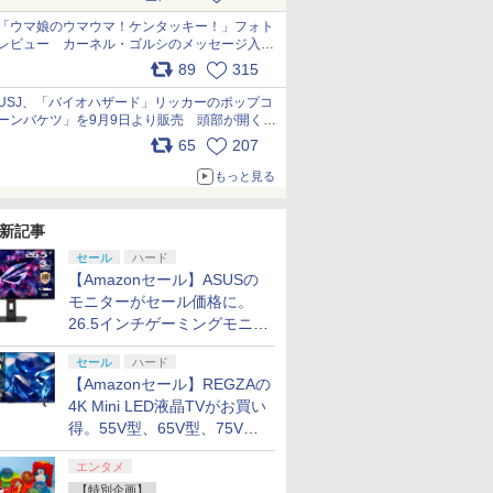
pic.x.com/s9S3nRCAGa
「ウマ娘のウマウマ！ケンタッキー！」フォト
レビュー カーネル・ゴルシのメッセージ入り
パッケージや描き下ろしトレカなどが登場
89
315
pic.x.com/PjnkR9vkXl
USJ、「バイオハザード」リッカーのポップコ
ーンバケツ」を9月9日より販売 頭部が開く仕
組み。味は恐怖を堪のう「味噌フレーバー」
65
207
pic.x.com/81MuXGahVM
もっと見る
新記事
セール
ハード
【Amazonセール】ASUSの
モニターがセール価格に。
26.5インチゲーミングモニタ
ー「ROG Strix OLED
セール
ハード
XG27ACDMS」限定モデルも
【Amazonセール】REGZAの
お買い得
4K Mini LED液晶TVがお買い
得。55V型、65V型、75V型
の2026年モデルがラインナ
エンタメ
ップ
【特別企画】