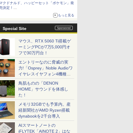
マクドナルド、ハッピーセット「ポケモン」発
売決定！
ポケモン30周年記念で30匹が大集合
もっと見る
Special Site
マウス、RTX 5060 Ti搭載ゲ
ーミングPCが7万5,000円オ
フで30万円台！
エントリーなのに脅威の実
力!「Osprey」Noble Audioワ
イヤレスイヤフォン4機種を
一気に聴く
鳥肌ものの「DENON
HOME」サウンドを体感し
た！
メモリ32GBでも予算内。産
経新聞社がAMD Ryzen搭載
dynabookを2千台導入
AIスマートノートの
iFLYTEK「AINOTE 2」はな