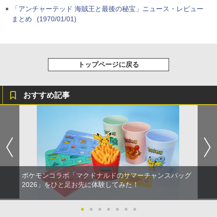
「アンチャーテッド 海賊王と最後の秘宝」ニュース・レビュー
まとめ
(1970/01/01)
トップページに戻る
おすすめ記事
ポケモンコラボ「マクドナルドのサマーチャンスバッグ
2026」をひと足お先に体験してみた！
●
●
●
●
●
●
●