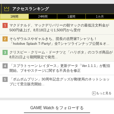
アクセスランキング
1時間
24時間
1週間
1カ月
マクドナルド、マックデリバリーの朝マックの最低注文料金が
500円値上げ。8月18日より1,500円から受付
そらザウルスやギャルきち、団長の吉野家Tシャツも！
「hololive Splash T-Party!」全Tシャツラインナップ公開＆オン
ライン販売開始
クリスピー・クリーム・ドーナツと「ハリポタ」のコラボ商品が
8月21日より期間限定で発売
組分け帽子ドーナツなど見た目も楽しい商品が登場
「スプラトゥーン レイダース」更新データ「Ver.1.1.1」が配信
開始。ブキやステージに関する不具合を修正
「ポムポムプリン」30周年記念グッズが郵便局のネットショッ
プにて受注販売開始
「おもちもちもちクッション」など今年だけの限定商品が登場
もっと見る
GAME Watch をフォローする