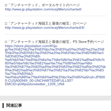
□「アンチャーテッド」ポータルサイトのページ
http://www.jp.playstation.com/scej/title/uncharted/
□「アンチャーテッド海賊王と最後の秘宝」のページ
http://www.jp.playstation.com/scej/title/uncharted/4/
□「アンチャーテッド海賊王と最後の秘宝」PS Store予約ページ
https://store.playstation.com/#!/ja-
jp/%e3%82%b2%e3%83%bc%e3%83%a0/%e3%82%a2%e3%8
3%b3%e3%83%81%e3%83%a3%e3%83%bc%e3%83%86%e3
%83%83%e3%83%89-
%e6%b5%b7%e8%b3%8a%e7%8e%8b%e3%81%a8%e6%9c%
80%e5%be%8c%e3%81%ae%e7%a7%98%e5%ae%9d-
%e3%83%87%e3%83%a9%e3%83%83%e3%82%af%e3%82%b
9%e3%82%a8%e3%83%87%e3%82%a3%e3%82%b7%e3%83
%a7%e3%83%b3-
%e4%ba%88%e7%b4%84%e8%b3%bc%e5%85%a5/cid=JP900
0-CUSA00949_00-UNCHARTED4FULL00?
EMCID=jGMpsstoretwitter_1209_UN4
関連記事