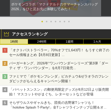
ポケモンコラボ「マクドナルドのサマーチャンスバッグ
2026」をひと足お先に体験してみた！
●
●
●
●
●
●
●
アクセスランキング
1時間
24時間
1週間
1カ月
「オクトパストラベラー」70%オフで1,643円！ もうすぐ終了の
セール情報まとめ【8月8日更新】
ニンテンドーeショップでは「大神 絶景版」が67%オフで990円
バーガーキング、2026年“ワンパウンダーシリーズ”第3弾「ダー
ティ ザ・ワンパウンダー」を8月7日発売
「特製ガーリックマヨソース」を使用した超大型チーズバーガー
ファミマで「ポケモンフレンダ」ピカチュウ&ゼラオラのフレン
ダピックがもらえるキャンペーン開催！
「パペットスンスン」の郵便局限定グッズが8月12日より販売開
始！ マスコットやがまぐち、レターセットなどが登場
そらザウルスやギャルきち、団長の吉野家Tシャツも！
「hololive Splash T-Party!」全Tシャツラインナップ公開＆オン