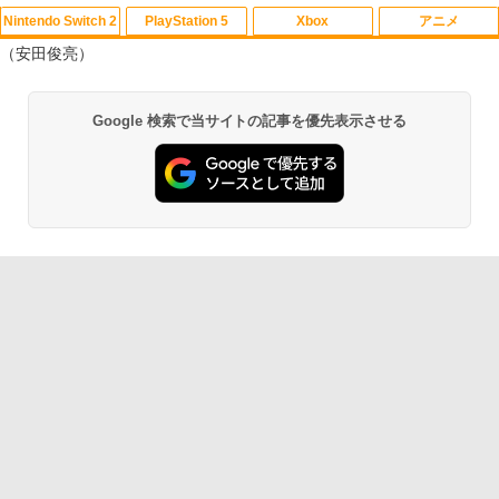
Nintendo Switch 2
PlayStation 5
Xbox
アニメ
鬼エイム 指サック ゲーム スマホ ゲーミ
【中古】【Blu−ray】THE IDOLM＠ST
1
1
（安田俊亮）
ング FPS 音ゲー 荒野行動 PUBG Apex
ER CINDERELLA GIRLS 1stLIVE
CoD 高感度 銀繊維 手汗対策 鬼サック 6
WONDERFUL M＠GIC！！Blu−ray
個入り
BOX 初回限定版 特典Blu−ray付 /
スプラトゥーン レイダース|オンライン
PlayStation 5 デジタル・エディション
【純正品】Xbox ワイヤレス コントロー
劇場版「鬼滅の刃」無限城編 第一章 猗
大橋彩香【出演】
1
1
1
1
Google 検索で当サイトの記事を優先表示させる
コード版
日本語専用 Console Language: Japan
ラー + USB-C® ケーブル
窩座再来 通常版 [Blu-ray]
￥1,280
ese only (CFI-2200B01)
￥1,010
￥5,832
￥8,300
￥3,982
￥55,000
【8/4-11 当店P5倍!&マラソン!】PS5 縦
2
置き スタンド 転倒防止 地震対策 傷付き
映画『THE FIRST SLAM DUNK』 STAN
2
【純正品】Xbox ワイヤレス コントロー
防止 放熱改善 簡単取り付け Ps5 Slim/P
DARD EDITION【Blu-ray】（早期予約
2
スプラトゥーン レイダース -Switch2
劇場版「鬼滅の刃」無限城編 第一章 猗
Beast of Reincarnation -PS5 【特典】
ラー (ロボット ホワイト)
2
2
s5 Pro/Ps5 対応 プレイステーション5 P
特典なし） [ 井上雄彦 ]
2
窩座再来 通常版 [DVD]
プロダクトコード 封入
layStation 5
￥6,449
￥7,681
￥3,850
￥3,523
￥7,286
￥1,698
【純正品】Xbox ワイヤレス コントロー
「劇場版 少女☆歌劇 レヴュースタァラ
3
3
ラー (カーボンブラック)
【中古】龍が如く 維新！ 極ソフト:プレ
イト」オーケストラコンサート revival
3
Nintendo Switch 2(日本語・国内専用)
【Amazon.co.jp限定】劇場版モノノ怪
【純正品】ディスクドライブ(CFI-ZDD1
3
3
3
イステーション5ソフト／アクション・
Blu-ray【通常版】 [ スタァライト九九組
第三章 蛇神 (Amazon.co.jp限定オリジ
J) PlayStation 5
ゲーム
]
￥8,020
ナル三方背収納ケース付きコレクション)
￥55,491
(オリジナル特典:オリジナル巾着＋メー
￥11,980
￥2,010
￥6,536