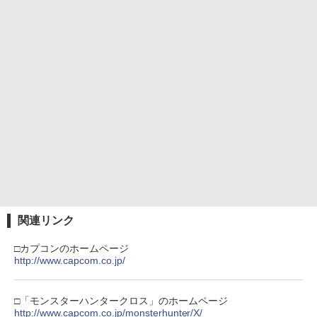
カー特典:【坤と離】二振りの剣、十翼よ
り来たる！スタジオ描き下ろしイラスト
【純正品】Xbox 充電式バッテリー + US
4
ボード付) [Blu-ray]
B-C ケーブル
【純正品】DualSense ワイヤレスコン
ニンテンドープリペイド番号 9000円|オ
4
【中古】PS5EDENS ZERO
劇場版 転生したらスライムだった件 蒼
4
4
4
￥10,780
トローラー ミッドナイト ブラック(CFI-
ンラインコード版
海の涙編 (Blu-ray特装限定版)【Blu-ra
￥2,618
ZCT2J01)
y】 [ 岡咲美保 ]
￥3,840
￥9,000
￥10,737
￥7,722
劇場版「鬼滅の刃」無限城編 第一章 猗
4
窩座再来 完全生産限定版 [Blu-ray]
【国内正規品】Thrustmaster スラスト
5
マスター TH8S シフター - PC、PS4、P
ニンテンドープリペイド番号 5000円|オ
5
￥8,698
【純正品】DualSense ワイヤレスコン
S5、PS5 Pro、Xbox One、Xbox Serie
【当店独自で＋P10倍★要エントリー】
ンラインコード版
5
ミュージカル「忍たま乱太郎」第15弾 忍
5
5
トローラー(CFI-ZCT2J)
s X|S 対応の高精度 H パターン シフター
【中古】[PS5] ドラゴンクエストVII Rei
術学園 学園祭【Blu-ray】 [ (ミュージカ
magined(ドラクエ7 リイマジンド) スク
ル) ]
￥5,000
ウェア・エニックス(20260205)
￥10,737
￥14,141
￥7,722
『映画 ラブライブ！蓮ノ空女学院スクー
5
￥4,450
ルアイドルクラブ Bloom Garden Part
関連リンク
y』Blu-ray（特装限定版）
□カプコンのホームページ
￥8,589
http://www.capcom.co.jp/
□「モンスターハンタークロス」のホームページ
http://www.capcom.co.jp/monsterhunter/X/