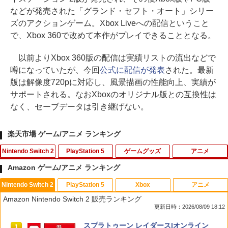
などが発売された「グランド・セフト・オート」シリー
ズのアクションゲーム。Xbox Liveへの配信ということ
で、Xbox 360で改めて本作がプレイできることとなる。
以前よりXbox 360版の配信は実績リストの流出などで
噂になっていたが、今回
公式に配信が発表
された。最新
版は解像度720pに対応し、風景描画の性能向上、実績が
サポートされる。なおXboxのオリジナル版との互換性は
なく、セーブデータは引き継げない。
楽天市場 ゲーム/アニメ ランキング
Nintendo Switch 2
PlayStation 5
ゲームグッズ
アニメ
Amazon ゲーム/アニメ ランキング
Nintendo Switch 2
PlayStation 5
Xbox
アニメ
ぽこ あ ポケモン
カプコン 【PS5】レッド・デッド・リデ
【中古】ぽけかの〜宝条院静香〜
【中古】 メアリと魔女の花 [レンタル落
1
1
1
1
Amazon Nintendo Switch 2 販売ランキング
ンプション [ELJM-30880 PS5 レッドデ
ち] [Blu-ray] [ブルーレイ]
更新日時：2026/08/09 18:12
ッドリデンプション]
￥7,880
￥455
￥1,056
スプラトゥーン レイダース|オンライン
1