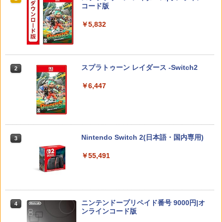
￥5,790
コード版
￥5,832
【中古】レイトン教授と悪魔の箱 フレン
【PowerA 公式ストア】パワーエー アド
U.C.ガンダムBlu-rayライブラリーズ 機
【新品】PS5ソフト デジモンストーリー
2
2
2
2
ドリー版
バンテージ・ワイヤレスコントローラー
動戦士ガンダムF91【Blu-ray】 [ 辻谷耕
タイムストレンジャー【都城店】
for Nintendo Switch 2 - ブラック 【任
史 ]
天堂公式ライセンス商品】送料無料 国内
￥1,119
￥5,800
スプラトゥーン レイダース -Switch2
2年保証
2
￥3,452
￥6,447
￥7,900
シリコンカバー PlayStation Portal リモ
3
コーエーテクモゲームス 真・三國無双2
うる星やつら2 ビューティフル・ドリー
ートプレーヤー専用 シリコン 保護 カバ
3
3
with 猛将伝 Remastered【PS5】 ELJM
マー【Blu-ray】 [ 平野文 ]
ー 滑り止め 落下防止 キズ防止 汚れ防止
ドラゴンクエストVII Reimagined Ninte
30997 [ELJM30997]
ほこり防止 プレイステーション ポータ
3
ndoSwitch2版
ル アクセサリー ◇FAM-GP5-48-002
￥4,391
Nintendo Switch 2(日本語・国内専用)
3
￥6,340
￥7,900
￥2,280
￥55,491
劇場アニメ『ベルサイユのばら』 通常版
【特典】SILENT HILL: Townfall(【早期
4
4
【Blu-ray】 [ 池田理代子 ]
購入封入特典】DLCチラシ)
任天堂 【Switch】Joy-Con充電グリッ
4
カービィのエアライダー
4
プ [HAC-A-ESSKA NSWジョイコンジュ
￥4,469
ニンテンドープリペイド番号 9000円|オ
ウデングリップ]
￥6,507
4
￥7,902
ンラインコード版
￥2,720