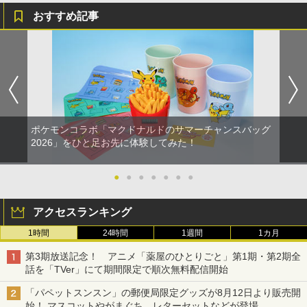
￥10,737
￥14,141
おすすめ記事
『映画 ラブライブ！蓮ノ空女学院スクー
5
ルアイドルクラブ Bloom Garden Part
y』Blu-ray（特装限定版）
￥8,589
ポケモンコラボ「マクドナルドのサマーチャンスバッグ
2026」をひと足お先に体験してみた！
●
●
●
●
●
●
●
アクセスランキング
1時間
24時間
1週間
1カ月
第3期放送記念！ アニメ「薬屋のひとりごと」第1期・第2期全
話を「TVer」にて期間限定で順次無料配信開始
「パペットスンスン」の郵便局限定グッズが8月12日より販売開
始！ マスコットやがまぐち、レターセットなどが登場