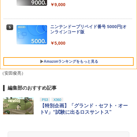
￥9,000
【送料無料】[Joshinオリジナル特典付]
オリ特付【10/01発売日お届け☆予約】
5
5
「超かぐや姫!」Blu-ray 通常版/アニメー
【新品】【PS5】真・三國無双2 with 猛
【中古】新・光神話 パルテナの鏡
5
任天堂 【Switch2】マリオカート ワール
ション[Blu-ray]【返品種別A】
将伝 Remastered［PS5版］★浅草マッ
5
ニンテンドープリペイド番号 5000円|オ
5
ド [BEE-P-AAAAA NSW2 マリオカ-ト
ハオリジナル特典アクリルコースター付
ンラインコード版
￥2,746
ワ-ルド]
★
￥6,050
￥5,000
￥8,970
￥6,590
Amazonランキングをもっと見る
（安田俊亮）
編集部のおすすめ記事
PlayStation 5 デジタル・エディション
【純正品】Xbox ワイヤレス コントロー
劇場版「鬼滅の刃」無限城編 第一章 猗
1
1
1
日本語専用 Console Language: Japan
ラー + USB-C® ケーブル
窩座再来 通常版 [Blu-ray]
ese only (CFI-2200B01)
PS3
X360
￥8,300
￥3,982
【特別企画】「グランド・セフト・オー
￥55,000
トV」“試験に出るロスサントス”
【純正品】Xbox ワイヤレス コントロー
2
劇場版「鬼滅の刃」無限城編 第一章 猗
Beast of Reincarnation -PS5 【特典】
ラー (ロボット ホワイト)
2
2
窩座再来 通常版 [DVD]