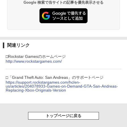
プロダクトコード 封入
Google 検索で当サイトの記事を優先表示させる
￥7,681
￥3,523
￥7,286
【純正品】Xbox ワイヤレス コントロー
3
ラー (カーボンブラック)
【Amazon.co.jp限定】劇場版モノノ怪
【純正品】ディスクドライブ(CFI-ZDD1
3
3
第三章 蛇神 (Amazon.co.jp限定オリジ
J) PlayStation 5
￥8,020
ナル三方背収納ケース付きコレクション)
関連リンク
(オリジナル特典:オリジナル巾着＋メー
￥11,849
カー特典:【坤と離】二振りの剣、十翼よ
□Rockstar Gamesのホームページ
り来たる！スタジオ描き下ろしイラスト
http://www.rockstargames.com/
【純正品】Xbox 充電式バッテリー + US
4
ボード付) [Blu-ray]
B-C ケーブル
【純正品】DualSense ワイヤレスコン
4
￥10,780
トローラー ミッドナイト ブラック(CFI-
□「Grand Theft Auto: San Andreas」のサポートページ
￥2,618
ZCT2J01)
https://support.rockstargames.com/hc/en-
us/articles/204078933-Games-on-Demand-GTA-San-Andreas-
Replacing-Xbox-Originals-Version
￥10,737
劇場版「鬼滅の刃」無限城編 第一章 猗
4
窩座再来 完全生産限定版 [Blu-ray]
【国内正規品】Thrustmaster スラスト
5
マスター TH8S シフター - PC、PS4、P
￥8,698
【純正品】DualSense ワイヤレスコン
S5、PS5 Pro、Xbox One、Xbox Serie
5
トップページに戻る
トローラー(CFI-ZCT2J)
s X|S 対応の高精度 H パターン シフター