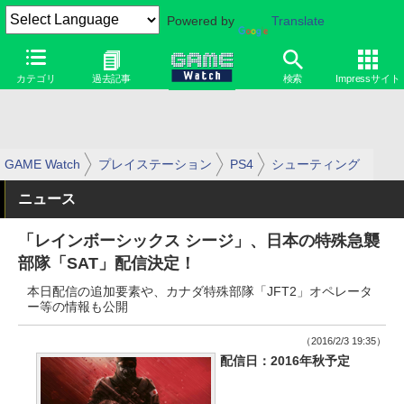
Powered by
Translate
カテゴリ
過去記事
検索
Impressサイト
GAME Watch
プレイステーション
PS4
シューティング
ニュース
「レインボーシックス シージ」、日本の特殊急襲
部隊「SAT」配信決定！
本日配信の追加要素や、カナダ特殊部隊「JFT2」オペレータ
ー等の情報も公開
（2016/2/3 19:35）
配信日：2016年秋予定