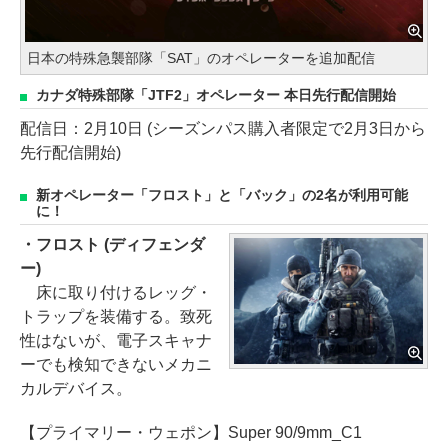
日本の特殊急襲部隊「SAT」のオペレーターを追加配信
カナダ特殊部隊「JTF2」オペレーター 本日先行配信開始
配信日：2月10日 (シーズンパス購入者限定で2月3日から
先行配信開始)
新オペレーター「フロスト」と「バック」の2名が利用可能
に！
・フロスト (ディフェンダ
ー)
床に取り付けるレッグ・
トラップを装備する。致死
性はないが、電子スキャナ
ーでも検知できないメカニ
カルデバイス。
【プライマリー・ウェポン】Super 90/9mm_C1