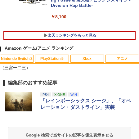
【中古】ポケットモンスター ソード -Sw
Division Rap Battle-
5
itch
スーパーボンバーマン コレクション Nin
5
tendo Switch 2 Edition 日本限定版
￥8,100
￥4,024
グッドスマイルカンパニー 【特典付】
￥9,801
5
【PS5】機動警察パトレイバー the Case
楽天ランキングをもっと見る
Files [PS5 キドウケイサツパトレイバ-
ザ ケ-ス ファイル]
Amazon ゲーム/アニメ ランキング
￥5,420
Nintendo Switch 2
PlayStation 5
Xbox
アニメ
（三宮一二三）
編集部のおすすめ記事
スプラトゥーン レイダース|オンライン
PlayStation 5 デジタル・エディション
【純正品】Xbox ワイヤレス コントロー
【Amazon.co.jp限定】劇場版モノノ怪
1
1
1
1
コード版
日本語専用 Console Language: Japan
ラー + USB-C® ケーブル
第三章 蛇神 (Amazon.co.jp限定オリジ
ese only (CFI-2200B01)
ナル三方背収納ケース付きコレクション)
PS4
X ONE
WIN
(オリジナル特典:オリジナル巾着＋メー
￥5,832
￥8,300
「レインボーシックス シージ」、「オペ
カー特典:【坤と離】二振りの剣、十翼よ
￥55,000
レーション・ダストライン」実装
り来たる！スタジオ描き下ろしイラスト
ボード付) [Blu-ray]
【純正品】Xbox ワイヤレス コントロー
2
￥10,780
スプラトゥーン レイダース -Switch2
Beast of Reincarnation -PS5 【特典】
ラー (ロボット ホワイト)
2
2
プロダクトコード 封入
Google 検索で当サイトの記事を優先表示させる
￥6,445