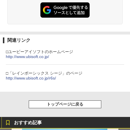
￥7,681
￥7,286
劇場版「鬼滅の刃」無限城編 第一章 猗
2
窩座再来 通常版 [Blu-ray]
【純正品】Xbox 充電式バッテリー + US
3
￥3,964
B-C ケーブル
Nintendo Switch 2(日本語・国内専用)
【純正品】ディスクドライブ(CFI-ZDD1
3
3
J) PlayStation 5
￥2,618
関連リンク
￥55,871
￥11,849
劇場版「鬼滅の刃」無限城編 第一章 猗
3
□ユービーアイソフトのホームページ
窩座再来 通常版 [DVD]
http://www.ubisoft.co.jp/
【純正品】Xbox ワイヤレス コントロー
4
￥3,523
【純正品】DualSense ワイヤレスコン
ラー (カーボンブラック)
ニンテンドープリペイド番号 9000円|オ
4
4
トローラー ミッドナイト ブラック(CFI-
ンラインコード版
□「レインボーシックス シージ」のページ
ZCT2J01)
￥8,020
http://www.ubisoft.co.jp/r6s/
￥9,000
￥10,737
劇場版「鬼滅の刃」無限城編 第一章 猗
4
窩座再来 完全生産限定版 [Blu-ray]
【純正品】Xbox Elite ワイヤレス コン
5
トローラー Series 2 Core Edition (ホワ
トップページに戻る
ニンテンドープリペイド番号 5000円|オ
5
￥8,698
【純正品】DualSense ワイヤレスコン
イト)
ンラインコード版
5
トローラー(CFI-ZCT2J)
￥18,500
￥5,000
おすすめ記事
￥10,737