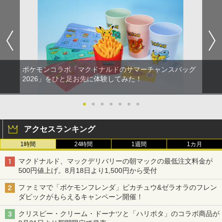
【Amazon.co.jp限定】劇場版モノノ怪
5
第三章 蛇神 (オリジナル特典:オリジナル
巾着＋メーカー特典:【坤と離】二振りの
剣、十翼より来たる！スタジオ描き下ろ
しイラストボード付) [DVD]
￥8,800
ポケモンコラボ「マクドナルドのサマーチャンスバッグ
2026」をひと足お先に体験してみた！
●
●
●
●
●
●
●
アクセスランキング
1時間
24時間
1週間
1カ月
マクドナルド、マックデリバリーの朝マックの最低注文料金が
500円値上げ。8月18日より1,500円から受付
ファミマで「ポケモンフレンダ」ピカチュウ&ゼラオラのフレン
ダピックがもらえるキャンペーン開催！
クリスピー・クリーム・ドーナツと「ハリポタ」のコラボ商品が