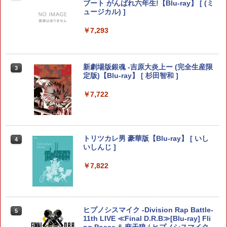
ド [BEE-P-AAAAA NSW2 マリオカ-ト
機種：スラストマスター T-GT/T300RS/
ブート がんばれ六年生!【Blu-ray】 [ (ミ
ワ-ルド]
【レターパックライト対応/3個まで定
ュージカル) ]
型外郵便対応】 * LAILE レイル
【全品20％OFF】＼1000円ポッキリ！
￥8,970
￥7,293
2
／ ps5 コントローラー カバー PlayStati
￥900
on5 保護カバー コントローラー用 ps5
用 プレイステーション5 周辺機器 アクセ
サリー 高品質 透明 クリアシェル 保護 ケ
【ホリ公式】【任天堂ライセンス商品】
新劇場版銀魂 -吉原大炎上ー (完全生産限
3
3
ース カバー 耐衝撃 簡単装着
スプラトゥーン レイダース ワイヤレス
Switch2 ケース スイッチ2 Nintendo 対
定版)【Blu-ray】 [ 杉田智和 ]
3
ホリパッド TURBO for Nintendo Switc
応 スイッチ スイッチツー 名入れ かわい
￥1,000
h 2 おすすめ Switch スイッチ コントロ
い ニンテンドースイッチ カバー ポーチ
￥7,722
ーラー 無線 連射 連射ホールド 連射機能
switch Lite 新型 本体 ジョイコン ソフ
背面ボタン 充電 スプラレイダース スプ
ト ケーブル 収納可能 ポーチ クリスマス
ラ
ギフト クリスマス プレゼント 送料無料
【SIE】【中古品】ソニー『DEATH STR
3
ANDING DIRECTOR’S CUT』ECJS-000
￥8,980
￥1,300
トリツカレ男 豪華版【Blu-ray】 [ いし
4
12 PS5 ゲームソフト 1週間保証【中古】
いしんじ ]
￥2,163
￥7,822
ダービースタリオン2
【中古】トワイライトシンドローム再会
4
4
￥8,981
￥2,695
グランツーリスモ7 PS5版
4
ヒプノシスマイク -Division Rap Battle-
5
11th LIVE ≪Final D.R.B≫[Blu-ray] Fli
￥3,779
ng Posse & 麻天狼 / ヒプノシスマイク -