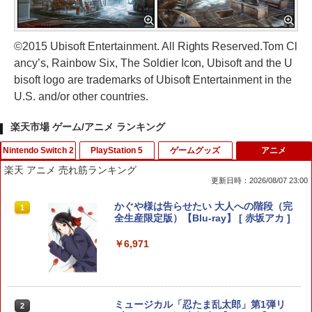
©2015 Ubisoft Entertainment. All Rights Reserved.Tom Cl
ancy’s, Rainbow Six, The Soldier Icon, Ubisoft and the U
bisoft logo are trademarks of Ubisoft Entertainment in the
U.S. and/or other countries.
楽天市場 ゲーム/アニメ ランキング
Nintendo Switch 2
PlayStation 5
ゲームグッズ
アニメ
楽天 アニメ 売れ筋ランキング
更新日時：2026/08/07 23:00
ファイアーエムブレム 万紫千紅
PS5 スティックカバー コントローラー
【中古】メタルギア ソリッド ピースウ
かぐや様は告らせたい 大人への階段（完
1
1
1
1
交換用 スティックキャップ PS4 コント
ォーカー - PSP
全生産限定版）【Blu-ray】 [ 赤坂アカ ]
ローラー / PS5 コントローラー / PS5 コ
￥8,970
ントローラー Edge ハンドル 交換用 周
￥627
￥6,971
辺機器 ホコリ防止 全面保護 快適なグリ
ップ 取付簡単 DualSense DualShock4
対応 ブラック 2個入
￥630
任天堂 【Switch2】マリオカート ワール
ペダルインナースプリング（1個）/対応
ミュージカル「忍たま乱太郎」第1弾リ
2
2
2