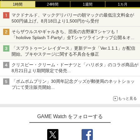
1時間
24時間
1週間
1カ月
マクドナルド、マックデリバリーの朝マックの最低注文料金が
500円値上げ。8月18日より1,500円から受付
そらザウルスやギャルきち、団長の吉野家Tシャツも！
「hololive Splash T-Party!」全Tシャツラインナップ公開＆オン
ライン販売開始
「スプラトゥーン レイダース」更新データ「Ver.1.1.1」が配信
開始。ブキやステージに関する不具合を修正
クリスピー・クリーム・ドーナツと「ハリポタ」のコラボ商品が
8月21日より期間限定で発売
組分け帽子ドーナツなど見た目も楽しい商品が登場
「ポムポムプリン」30周年記念グッズが郵便局のネットショッ
プにて受注販売開始
「おもちもちもちクッション」など今年だけの限定商品が登場
もっと見る
GAME Watch をフォローする