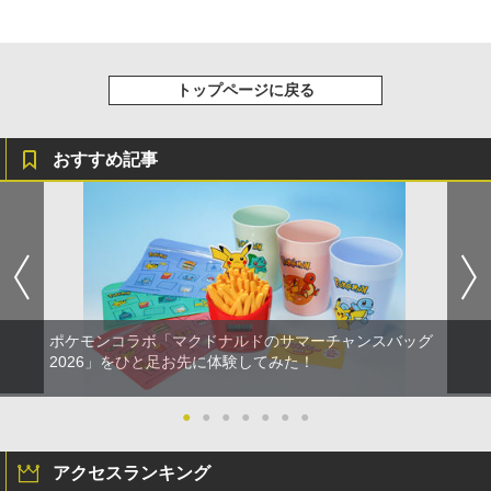
トップページに戻る
おすすめ記事
ポケモンコラボ「マクドナルドのサマーチャンスバッグ
2026」をひと足お先に体験してみた！
●
●
●
●
●
●
●
アクセスランキング